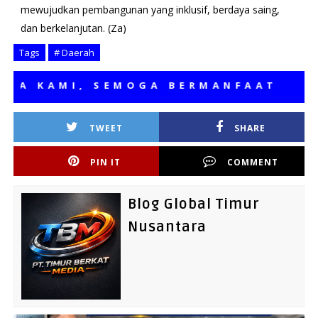
mewujudkan pembangunan yang inklusif, berdaya saing,
dan berkelanjutan. (Za)
Tags
# Daerah
 KAMI, SEMOGA BERMANFAAT
TWEET
SHARE
PIN IT
COMMENT
Blog Global Timur
Nusantara