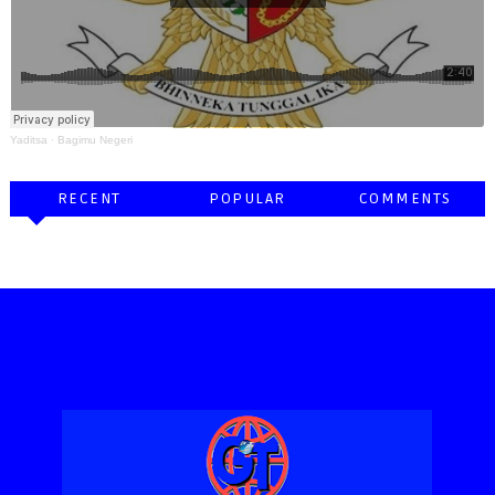
Yaditsa
·
Bagimu Negeri
RECENT
POPULAR
COMMENTS