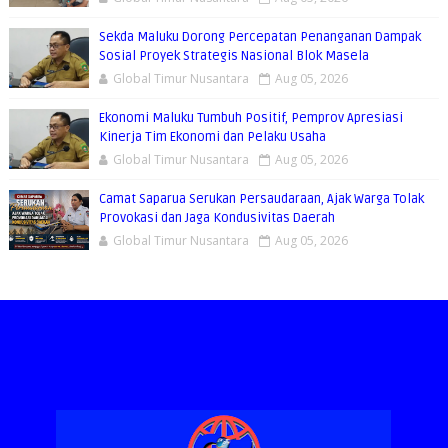
Sekda Maluku Dorong Percepatan Penanganan Dampak
Sosial Proyek Strategis Nasional Blok Masela
Global Timur Nusantara
Aug 05, 2026
Ekonomi Maluku Tumbuh Positif, Pemprov Apresiasi
Kinerja Tim Ekonomi dan Pelaku Usaha
Global Timur Nusantara
Aug 05, 2026
Camat Saparua Serukan Persaudaraan, Ajak Warga Tolak
Provokasi dan Jaga Kondusivitas Daerah
Global Timur Nusantara
Aug 05, 2026