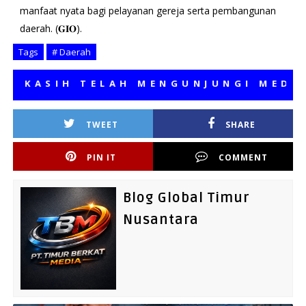
manfaat nyata bagi pelayanan gereja serta pembangunan
daerah. (𝐆𝐈𝐎).
Tags
# Daerah
ASIH TELAH MENGUNJUNGI MEDIA KA
TWEET
SHARE
PIN IT
COMMENT
Blog Global Timur
Nusantara