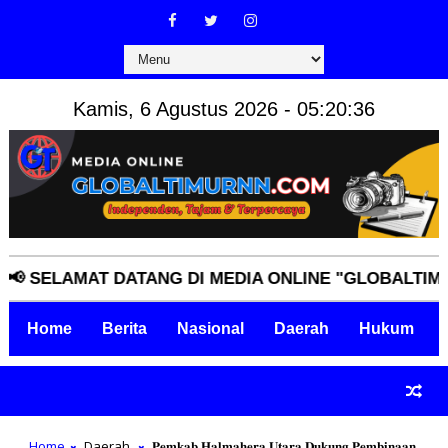
Kamis, 6 Agustus 2026 - 05:20:37
LAMAT DATANG DI MEDIA ONLINE "GLOBALTIMURNN.C
Home
Berita
Nasional
Daerah
Hukum
Home
Daerah
𝐏𝐞𝐦𝐤𝐚𝐛 𝐇𝐚𝐥𝐦𝐚𝐡𝐞𝐫𝐚 𝐔𝐭𝐚𝐫𝐚 𝐃𝐮𝐤𝐮𝐧𝐠 𝐏𝐞𝐦𝐛𝐢𝐧𝐚𝐚𝐧