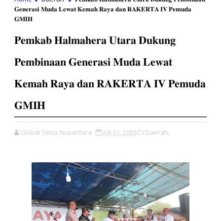
𝐆𝐞𝐧𝐞𝐫𝐚𝐬𝐢 𝐌𝐮𝐝𝐚 𝐋𝐞𝐰𝐚𝐭 𝐊𝐞𝐦𝐚𝐡 𝐑𝐚𝐲𝐚 𝐝𝐚𝐧 𝐑𝐀𝐊𝐄𝐑𝐓𝐀 𝐈𝐕 𝐏𝐞𝐦𝐮𝐝𝐚
𝐆𝐌𝐈𝐇
𝐏𝐞𝐦𝐤𝐚𝐛 𝐇𝐚𝐥𝐦𝐚𝐡𝐞𝐫𝐚 𝐔𝐭𝐚𝐫𝐚 𝐃𝐮𝐤𝐮𝐧𝐠
𝐏𝐞𝐦𝐛𝐢𝐧𝐚𝐚𝐧 𝐆𝐞𝐧𝐞𝐫𝐚𝐬𝐢 𝐌𝐮𝐝𝐚 𝐋𝐞𝐰𝐚𝐭
𝐊𝐞𝐦𝐚𝐡 𝐑𝐚𝐲𝐚 𝐝𝐚𝐧 𝐑𝐀𝐊𝐄𝐑𝐓𝐀 𝐈𝐕 𝐏𝐞𝐦𝐮𝐝𝐚
𝐆𝐌𝐈𝐇
Global Timur Nusantara
Juli 01, 2026
Daerah,