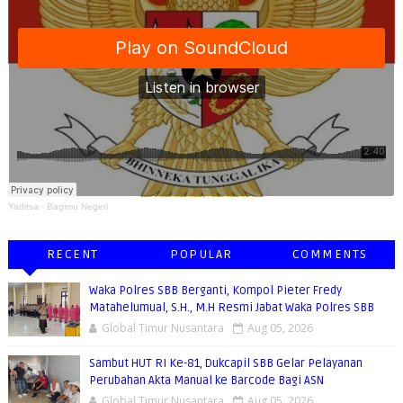
Yaditsa
·
Bagimu Negeri
RECENT
POPULAR
COMMENTS
Waka Polres SBB Berganti, Kompol Pieter Fredy
Matahelumual, S.H., M.H Resmi Jabat Waka Polres SBB
Global Timur Nusantara
Aug 05, 2026
Sambut HUT RI Ke-81, Dukcapil SBB Gelar Pelayanan
Perubahan Akta Manual ke Barcode Bagi ASN
Global Timur Nusantara
Aug 05, 2026