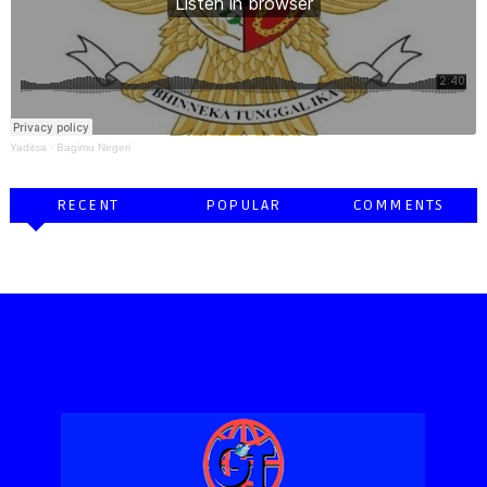
Yaditsa
·
Bagimu Negeri
RECENT
POPULAR
COMMENTS