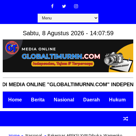
Sabtu, 8 Agustus 2026 - 14:08:00
DIA ONLINE "GLOBALTIMURNN.COM" INDEPENDEN, TA
Home
Berita
Nasional
Daerah
Hukum
Home
Nasional
Rakernas APEKSI XVIII Dibuka, Wamenko