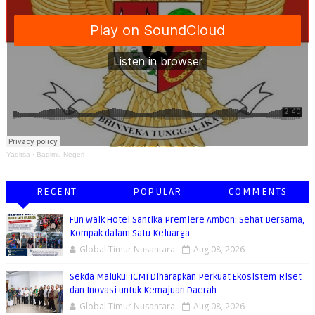
Yaditsa
·
Bagimu Negeri
RECENT
POPULAR
COMMENTS
Fun Walk Hotel Santika Premiere Ambon: Sehat Bersama,
Kompak dalam Satu Keluarga
Global Timur Nusantara
Aug 08, 2026
Sekda Maluku: ICMI Diharapkan Perkuat Ekosistem Riset
dan Inovasi untuk Kemajuan Daerah
Global Timur Nusantara
Aug 08, 2026