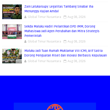
Zain Latukaisupy: Legalitas Tambang Sinabar Iha
Menunggu Kajian Amdal
Global Timur Nusantara
Aug 08, 2026
Sekda Maluku Hadiri Pelantikan DPD IMM, Dorong
Mahasiswa Jadi Agen Perubahan dan Mitra Strategis
Pemerintah
Global Timur Nusantara
Aug 08, 2026
Maluku Jadi Tuan Rumah Muktamar VIII ICMI, Arif Satria
Dorong Penguatan Riset dan Inovasi Berbasis Kepulauan
Global Timur Nusantara
Aug 08, 2026