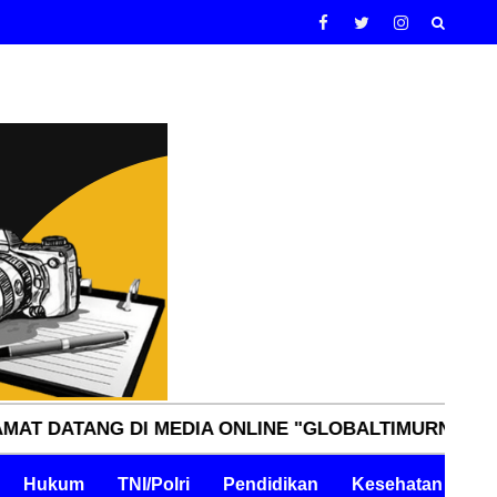
NG DI MEDIA ONLINE "GLOBALTIMURNN.COM" INDEPE
Hukum
TNI/Polri
Pendidikan
Kesehatan
Pe