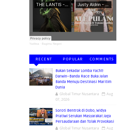
 BERMANFAAT
Yaditsa
·
Bagimu Negeri
RECENT
POPULAR
COMMENTS
Bukan Sekadar Lomba Yacht!
Darwin–Banda Race Buka Jalan
Banda Menuju Destinasi Maritim
Dunia
Global Timur Nusantara
Aug
07, 2026
Soroti Bentrok di Dobo, Widya
Pratiwi Serukan Masyarakat Jaga
Persaudaraan dan Tolak Provokasi
Global Timur Nusantara
Aug