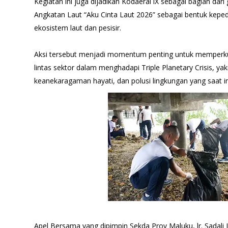
Kegiatan ini juga dijadikan Kodaeral lX sebagai bagian dar
Angkatan Laut “Aku Cinta Laut 2026” sebagai bentuk keped
ekosistem laut dan pesisir.
Aksi tersebut menjadi momentum penting untuk memperkua
lintas sektor dalam menghadapi Triple Planetary Crisis, yakn
keanekaragaman hayati, dan polusi lingkungan yang saat in
Apel Bersama yang dipimpin Sekda Prov Maluku, lr. Sadali I