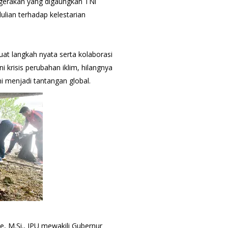
i gerakan yang digaungkan TNl
ulian terhadap kelestarian
t langkah nyata serta kolaborasi
i krisis perubahan iklim, hilangnya
i menjadi tantangan global.
e, M.Si., IPU mewakili Gubernur