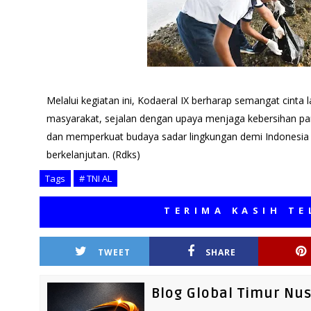
Melalui kegiatan ini, Kodaeral IX berharap semangat cinta 
masyarakat, sejalan dengan upaya menjaga kebersihan pant
dan memperkuat budaya sadar lingkungan demi Indonesia ya
berkelanjutan. (Rdks)
Tags
# TNI AL
TERIMA KASIH TELAH M
TWEET
SHARE
Blog Global Timur Nu