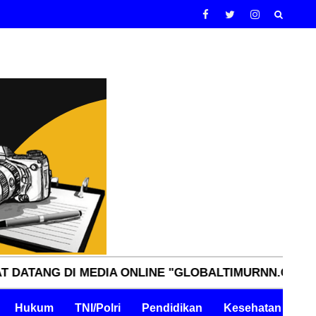
 DI MEDIA ONLINE "GLOBALTIMURNN.COM" INDEPEND
Hukum
TNI/Polri
Pendidikan
Kesehatan
Pe