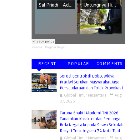
Yaditsa
·
Bagimu Negeri
RECENT
POPULAR
COMMENTS
Soroti Bentrok di Dobo, Widya
Pratiwi Serukan Masyarakat Jaga
Persaudaraan dan Tolak Provokasi
Global Timur Nusantara
Aug
07, 2026
Taruna Bhakti Akademi TNI 2026
Tanamkan Karakter dan Semangat
Bela Negara kepada Siswa Sekolah
Rakyat Terintegrasi 74 Kota Tual
Global Timur Nusantara
Aug