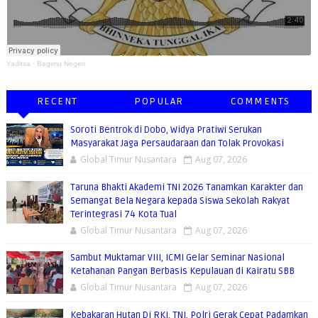
Yaditsa
·
Bagimu Negeri
RECENT
POPULAR
COMMENTS
Soroti Bentrok di Dobo, Widya Pratiwi Serukan
Masyarakat Jaga Persaudaraan dan Tolak Provokasi
Global Timur Nusantara
Aug 07, 2026
Taruna Bhakti Akademi TNI 2026 Tanamkan Karakter dan
Semangat Bela Negara kepada Siswa Sekolah Rakyat
Terintegrasi 74 Kota Tual
Global Timur Nusantara
Aug 07, 2026
Sambut Muktamar VIII, ICMI Gelar Seminar Nasional
Ketahanan Pangan Berbasis Kepulauan di Kairatu SBB
Global Timur Nusantara
Aug 07, 2026
Kebakaran Hutan Di RKI, TNI, Polri Gerak Cepat Padamkan