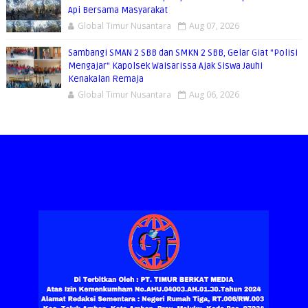
Api Bersama Masyarakat
Global Timur Nusantara
Aug 07, 2026
Sambangi SMAN 2 SBB dan SMKN 2 SBB, Gelar Giat "Polisi
Mengajar" Kapolsek Waisarissa Ajak Siswa Jauhi
Kenakalan Remaja
Global Timur Nusantara
Aug 06, 2026