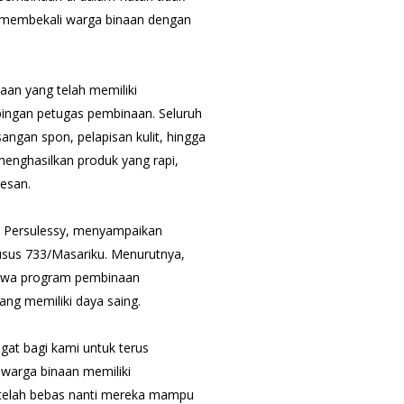
a membekali warga binaan dengan
aan yang telah memiliki
pingan petugas pembinaan. Seluruh
ngan spon, pelapisan kulit, hingga
 menghasilkan produk yang rapi,
mesan.
ry Persulessy, menyampaikan
husus 733/Masariku. Menurutnya,
bahwa program pembinaan
ng memiliki daya saing.
at bagi kami untuk terus
warga binaan memiliki
setelah bebas nanti mereka mampu