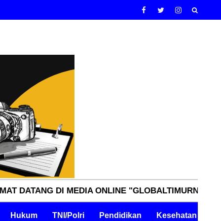
NG DI MEDIA ONLINE "GLOBALTIMURNN.COM" INDEPE
Hukum
TNI/Polri
Pendidikan
Kesehatan
Pe