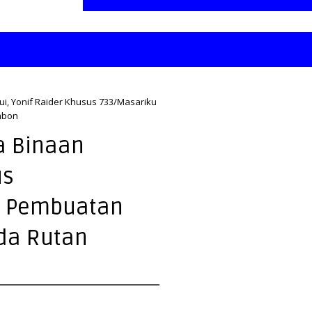
ui, Yonif Raider Khusus 733/Masariku
mbon
a Binaan
us
n Pembuatan
da Rutan