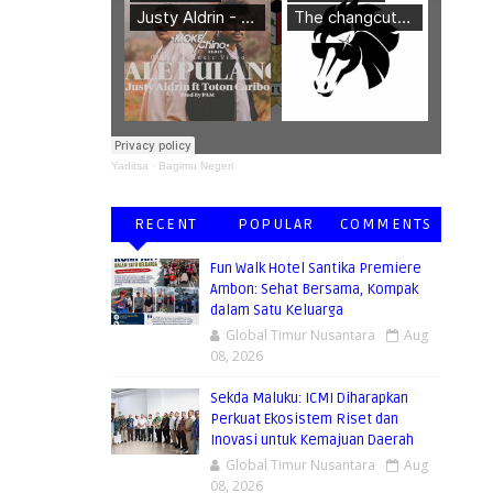
Yaditsa
·
Bagimu Negeri
RECENT
POPULAR
COMMENTS
Fun Walk Hotel Santika Premiere
Ambon: Sehat Bersama, Kompak
dalam Satu Keluarga
Global Timur Nusantara
Aug
08, 2026
Sekda Maluku: ICMI Diharapkan
Perkuat Ekosistem Riset dan
Inovasi untuk Kemajuan Daerah
Global Timur Nusantara
Aug
08, 2026