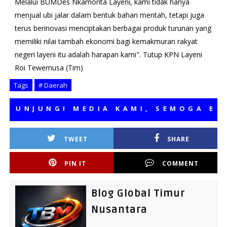
Melalui BUMDes Nkamorita Layeni, kami tidak hanya
menjual ubi jalar dalam bentuk bahan mentah, tetapi juga
terus berinovasi menciptakan berbagai produk turunan yang
memiliki nilai tambah ekonomi bagi kemakmuran rakyat
negeri layeni itu adalah harapan kami". Tutup KPN Layeni
Roi Tewernusa (Tim)
Tags
# Daerah
JUNGI MEDIA KAMI, SEMOGA BERMAN
TWEET
SHARE
PIN IT
COMMENT
Blog Global Timur
Nusantara