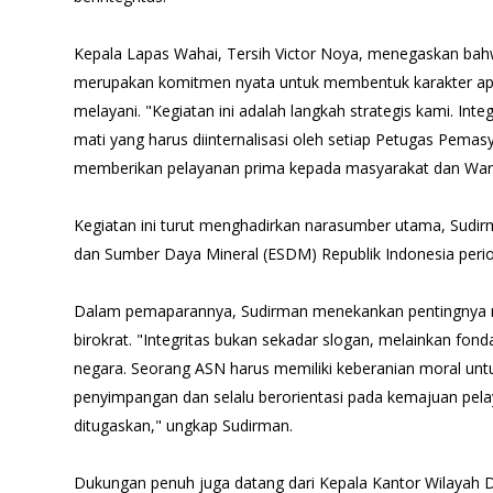
Kepala Lapas Wahai, Tersih Victor Noya, menegaskan bahw
merupakan komitmen nyata untuk membentuk karakter apa
melayani. "Kegiatan ini adalah langkah strategis kami. Int
mati yang harus diinternalisasi oleh setiap Petugas Pema
memberikan pelayanan prima kepada masyarakat dan Warga
Kegiatan ini turut menghadirkan narasumber utama, Sudir
dan Sumber Daya Mineral (ESDM) Republik Indonesia peri
Dalam pemaparannya, Sudirman menekankan pentingnya m
birokrat. "Integritas bukan sekadar slogan, melainkan fond
negara. Seorang ASN harus memiliki keberanian moral unt
penyimpangan dan selalu berorientasi pada kemajuan pela
ditugaskan," ungkap Sudirman.
Dukungan penuh juga datang dari Kepala Kantor Wilayah D