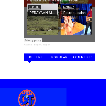
Yaditsa
·
Bagimu Negeri
RECENT
POPULAR
COMMENTS