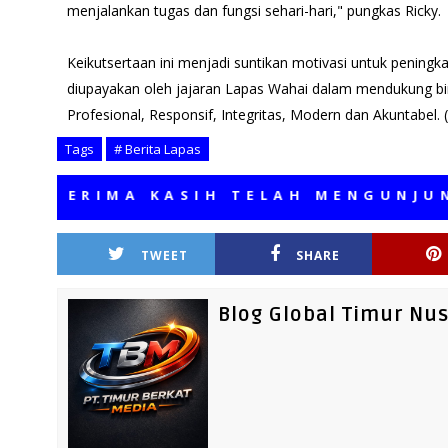
menjalankan tugas dan fungsi sehari-hari," pungkas Ricky.
Keikutsertaan ini menjadi suntikan motivasi untuk peningka
diupayakan oleh jajaran Lapas Wahai dalam mendukung bi
Profesional, Responsif, Integritas, Modern dan Akuntabel. 
Tags
# Berita Lapas
ERIMA KASIH TELAH MENGUNJUNGI M
TWEET
SHARE
Blog Global Timur Nu