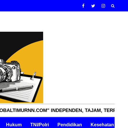
URNN.COM" INDEPENDEN, TAJAM, TERPERCAYA.
Hukum
TNI/Polri
Pendidikan
Kesehatan
Pe