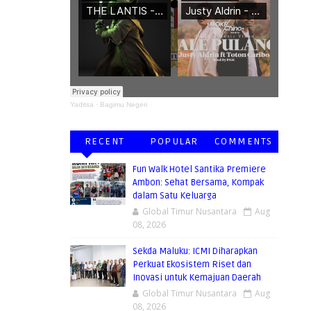
Yaditsa
·
Bagimu Negeri
RECENT
POPULAR
COMMENTS
Fun Walk Hotel Santika Premiere
Ambon: Sehat Bersama, Kompak
dalam Satu Keluarga
Global Timur Nusantara
Aug
08, 2026
Sekda Maluku: ICMI Diharapkan
Perkuat Ekosistem Riset dan
Inovasi untuk Kemajuan Daerah
Global Timur Nusantara
Aug
08, 2026