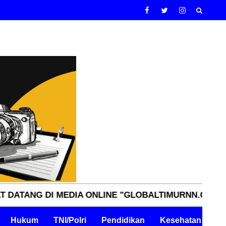
 DI MEDIA ONLINE "GLOBALTIMURNN.COM" INDEPEND
Hukum
TNI/Polri
Pendidikan
Kesehatan
Pe