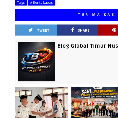
Tags
# Berita Lapas
TERIMA KASIH TEL
TWEET
SHARE
Blog Global Timur Nu