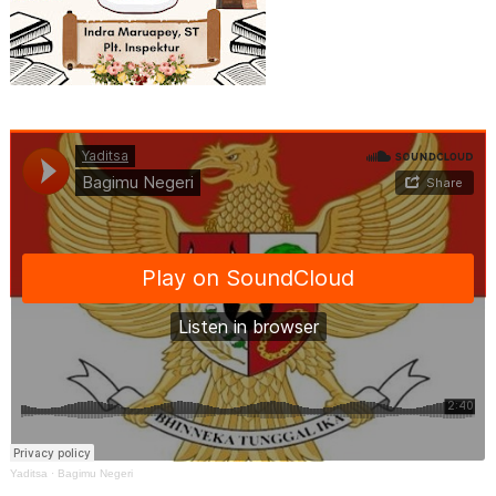
Yaditsa
·
Bagimu Negeri