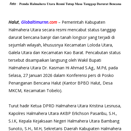
Foto
: 𝐏𝐞𝐦𝐝𝐚 𝐇𝐚𝐥𝐦𝐚𝐡𝐞𝐫𝐚 𝐔𝐭𝐚𝐫𝐚 𝐑𝐞𝐬𝐦𝐢 𝐓𝐮𝐭𝐮𝐩 𝐌𝐚𝐬𝐚 𝐓𝐚𝐧𝐠𝐠𝐚𝐩 𝐃𝐚𝐫𝐮𝐫𝐚𝐭 𝐁𝐞𝐧𝐜𝐚𝐧𝐚
Halut
,
Globaltimurnn
.com
– Pemerintah Kabupaten
Halmahera Utara secara resmi mencabut status tanggap
darurat bencana banjir dan tanah longsor yang terjadi di
sejumlah wilayah, khususnya Kecamatan Loloda Utara,
Galela Utara dan Kecamatan Kao Barat. Pencabutan status
tersebut disampaikan langsung oleh Wakil Bupati
Halmahera Utara Dr. Kasman Hi Ahmad S.Ag., M.Pd, pada
Selasa, 27 Januari 2026 dalam Konferensi pers di Posko
Penanganan Bencana Halut (Kantor BPBD Halut, Desa
MKCM, Kecamatan Tobelo).
Turut hadir Ketua DPRD Halmahera Utara Kristina Lesnusa,
Kapolres Halmahera Utara AKBP Erlichson Pasaribu, S.H.,
S.I.K, Kepala Kejaksaan Negeri Halmahera Utara Bambang
Sunoto, S.H., M.H, Sekretaris Daerah Kabupaten Halmahera