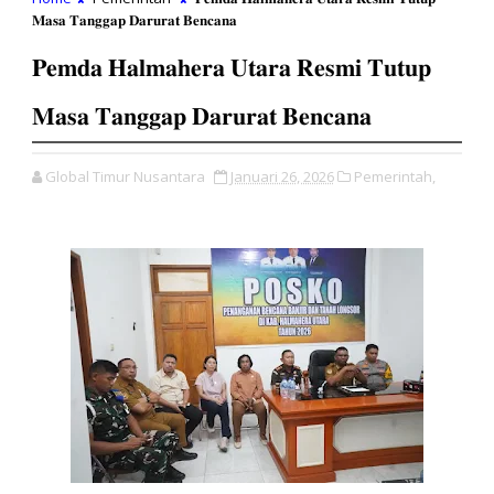
𝐌𝐚𝐬𝐚 𝐓𝐚𝐧𝐠𝐠𝐚𝐩 𝐃𝐚𝐫𝐮𝐫𝐚𝐭 𝐁𝐞𝐧𝐜𝐚𝐧𝐚
𝐏𝐞𝐦𝐝𝐚 𝐇𝐚𝐥𝐦𝐚𝐡𝐞𝐫𝐚 𝐔𝐭𝐚𝐫𝐚 𝐑𝐞𝐬𝐦𝐢 𝐓𝐮𝐭𝐮𝐩
𝐌𝐚𝐬𝐚 𝐓𝐚𝐧𝐠𝐠𝐚𝐩 𝐃𝐚𝐫𝐮𝐫𝐚𝐭 𝐁𝐞𝐧𝐜𝐚𝐧𝐚
Global Timur Nusantara
Januari 26, 2026
Pemerintah,