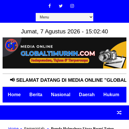
Jumat, 7 Agustus 2026 - 15:02:41
 SELAMAT DATANG DI MEDIA ONLINE "GLOBALTIMUR
Home
Berita
Nasional
Daerah
Hukum
Home
Pemerintah
𝐏𝐞𝐦𝐝𝐚 𝐇𝐚𝐥𝐦𝐚𝐡𝐞𝐫𝐚 𝐔𝐭𝐚𝐫𝐚 𝐑𝐞𝐬𝐦𝐢 𝐓𝐮𝐭𝐮𝐩