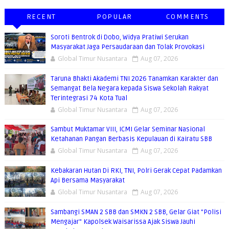
RECENT
POPULAR
COMMENTS
Soroti Bentrok di Dobo, Widya Pratiwi Serukan
Masyarakat Jaga Persaudaraan dan Tolak Provokasi
Global Timur Nusantara
Aug 07, 2026
Taruna Bhakti Akademi TNI 2026 Tanamkan Karakter dan
Semangat Bela Negara kepada Siswa Sekolah Rakyat
Terintegrasi 74 Kota Tual
Global Timur Nusantara
Aug 07, 2026
Sambut Muktamar VIII, ICMI Gelar Seminar Nasional
Ketahanan Pangan Berbasis Kepulauan di Kairatu SBB
Global Timur Nusantara
Aug 07, 2026
Kebakaran Hutan Di RKI, TNI, Polri Gerak Cepat Padamkan
Api Bersama Masyarakat
Global Timur Nusantara
Aug 07, 2026
Sambangi SMAN 2 SBB dan SMKN 2 SBB, Gelar Giat "Polisi
Mengajar" Kapolsek Waisarissa Ajak Siswa Jauhi