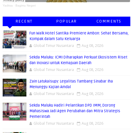
Yaditsa
·
Bagimu Negeri
RECENT
POPULAR
COMMENTS
Fun Walk Hotel Santika Premiere Ambon: Sehat Bersama,
Kompak dalam Satu Keluarga
Global Timur Nusantara
Aug 08, 2026
Sekda Maluku: ICMI Diharapkan Perkuat Ekosistem Riset
dan Inovasi untuk Kemajuan Daerah
Global Timur Nusantara
Aug 08, 2026
Zain Latukaisupy: Legalitas Tambang Sinabar Iha
Menunggu Kajian Amdal
Global Timur Nusantara
Aug 08, 2026
Sekda Maluku Hadiri Pelantikan DPD IMM, Dorong
Mahasiswa Jadi Agen Perubahan dan Mitra Strategis
Pemerintah
Global Timur Nusantara
Aug 08, 2026