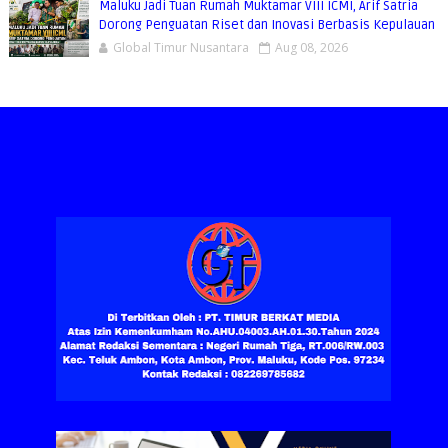
Maluku Jadi Tuan Rumah Muktamar VIII ICMI, Arif Satria
Dorong Penguatan Riset dan Inovasi Berbasis Kepulauan
Global Timur Nusantara
Aug 08, 2026