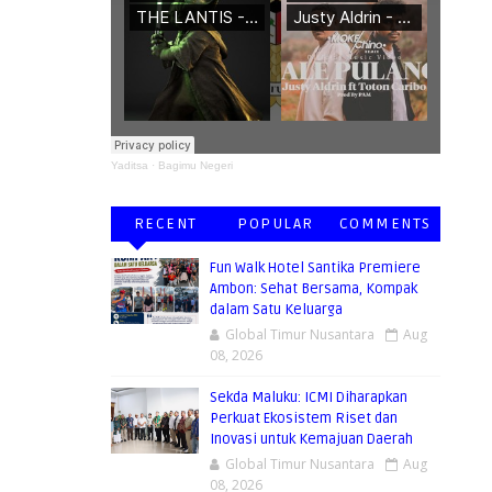
Yaditsa
·
Bagimu Negeri
RECENT
POPULAR
COMMENTS
Fun Walk Hotel Santika Premiere
Ambon: Sehat Bersama, Kompak
dalam Satu Keluarga
Global Timur Nusantara
Aug
08, 2026
Sekda Maluku: ICMI Diharapkan
Perkuat Ekosistem Riset dan
Inovasi untuk Kemajuan Daerah
Global Timur Nusantara
Aug
08, 2026