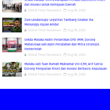
Sekda Maluku: ICMI Diharapkan Perkuat Ekosistem Riset
dan Inovasi untuk Kemajuan Daerah
Global Timur Nusantara
Aug 08, 2026
Zain Latukaisupy: Legalitas Tambang Sinabar Iha
Menunggu Kajian Amdal
Global Timur Nusantara
Aug 08, 2026
Sekda Maluku Hadiri Pelantikan DPD IMM, Dorong
Mahasiswa Jadi Agen Perubahan dan Mitra Strategis
Pemerintah
Global Timur Nusantara
Aug 08, 2026
Maluku Jadi Tuan Rumah Muktamar VIII ICMI, Arif Satria
Dorong Penguatan Riset dan Inovasi Berbasis Kepulauan
Global Timur Nusantara
Aug 08, 2026