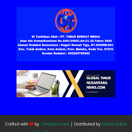
Crafted with
by
TemplatesYard
| Distributed by
Media Online