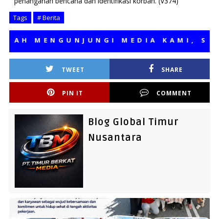
penanganan bencana dan identifikasi korban. (V374)
Tags
# Berita
H MENGUNJUNGI MEDIA KAMI, SEMOG
TWEET
SHARE
PIN IT
COMMENT
Blog Global Timur
Nusantara