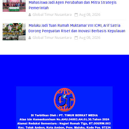
Mahasiswa Jadi Agen Perubahan dan Mitra Strategis
Pemerintah
Global Timur Nusantara
Aug 08, 2026
Maluku Jadi Tuan Rumah Muktamar VIII ICMI, Arif Satria
Dorong Penguatan Riset dan Inovasi Berbasis Kepulauan
Global Timur Nusantara
Aug 08, 2026