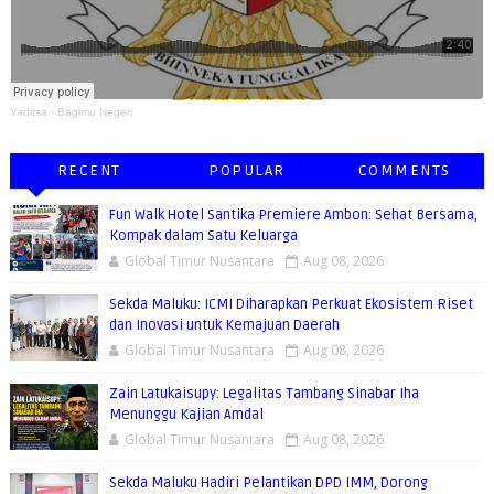
Yaditsa
·
Bagimu Negeri
RECENT
POPULAR
COMMENTS
Fun Walk Hotel Santika Premiere Ambon: Sehat Bersama,
Kompak dalam Satu Keluarga
Global Timur Nusantara
Aug 08, 2026
Sekda Maluku: ICMI Diharapkan Perkuat Ekosistem Riset
dan Inovasi untuk Kemajuan Daerah
Global Timur Nusantara
Aug 08, 2026
Zain Latukaisupy: Legalitas Tambang Sinabar Iha
Menunggu Kajian Amdal
Global Timur Nusantara
Aug 08, 2026
Sekda Maluku Hadiri Pelantikan DPD IMM, Dorong