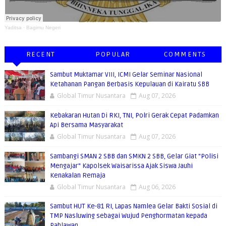
Yaditsa
·
Bagimu Negeri
RECENT
POPULAR
COMMENTS
Sambut Muktamar VIII, ICMI Gelar Seminar Nasional
Ketahanan Pangan Berbasis Kepulauan di Kairatu SBB
Global Timur Nusantara
Aug 07, 2026
Kebakaran Hutan Di RKI, TNI, Polri Gerak Cepat Padamkan
Api Bersama Masyarakat
Global Timur Nusantara
Aug 07, 2026
Sambangi SMAN 2 SBB dan SMKN 2 SBB, Gelar Giat "Polisi
Mengajar" Kapolsek Waisarissa Ajak Siswa Jauhi
Kenakalan Remaja
Global Timur Nusantara
Aug 06, 2026
Sambut HUT Ke-81 RI, Lapas Namlea Gelar Bakti Sosial di
TMP Nasluwing sebagai Wujud Penghormatan kepada
Pahlawan