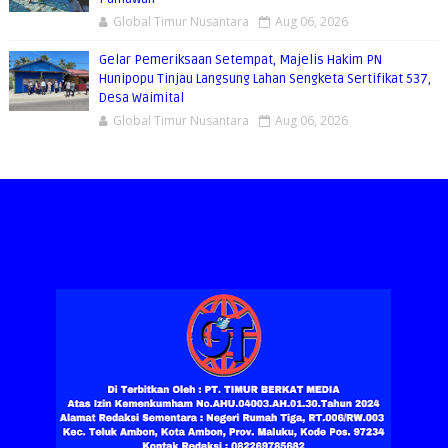
Global Timur Nusantara
Aug 06, 2026
Gelar Pemeriksaan Setempat, Majelis Hakim PN
Hunipopu Tinjau Langsung Lahan Sengketa Sertifikat 537,
Desa Waimital
Global Timur Nusantara
Aug 06, 2026