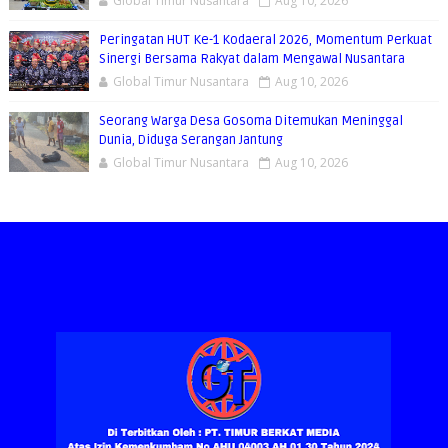
Global Timur Nusantara
Aug 10, 2026
Peringatan HUT Ke-1 Kodaeral 2026, Momentum Perkuat
Sinergi Bersama Rakyat dalam Mengawal Nusantara
Global Timur Nusantara
Aug 10, 2026
Seorang Warga Desa Gosoma Ditemukan Meninggal
Dunia, Diduga Serangan Jantung
Global Timur Nusantara
Aug 10, 2026