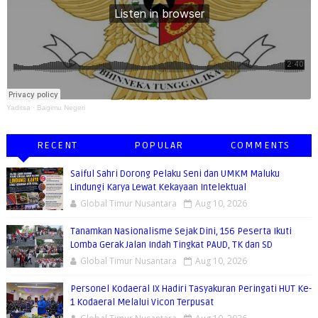
Yaditsa
·
Bagimu Negeri
RECENT
POPULAR
COMMENTS
Saiful Sahri Dorong Pelaku Seni dan UMKM Maluku
Lindungi Karya Lewat Kekayaan Intelektual
Global Timur Nusantara
Aug 10, 2026
Tanamkan Nasionalisme Sejak Dini, 156 Peserta Ikuti
Lomba Gerak Jalan Indah Tingkat PAUD, TK dan SD
Global Timur Nusantara
Aug 10, 2026
Personel Kodaeral IX Hadiri Tasyakuran Peringati HUT Ke-
1 Kodaeral Melalui Vicon Terpusat