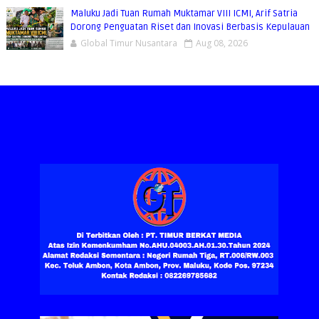
Maluku Jadi Tuan Rumah Muktamar VIII ICMI, Arif Satria
Dorong Penguatan Riset dan Inovasi Berbasis Kepulauan
Global Timur Nusantara
Aug 08, 2026