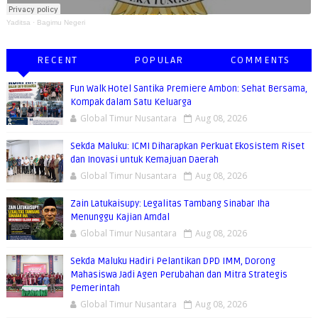
Yaditsa
·
Bagimu Negeri
RECENT
POPULAR
COMMENTS
Fun Walk Hotel Santika Premiere Ambon: Sehat Bersama,
Kompak dalam Satu Keluarga
Global Timur Nusantara
Aug 08, 2026
Sekda Maluku: ICMI Diharapkan Perkuat Ekosistem Riset
dan Inovasi untuk Kemajuan Daerah
Global Timur Nusantara
Aug 08, 2026
Zain Latukaisupy: Legalitas Tambang Sinabar Iha
Menunggu Kajian Amdal
Global Timur Nusantara
Aug 08, 2026
Sekda Maluku Hadiri Pelantikan DPD IMM, Dorong
Mahasiswa Jadi Agen Perubahan dan Mitra Strategis
Pemerintah
Global Timur Nusantara
Aug 08, 2026