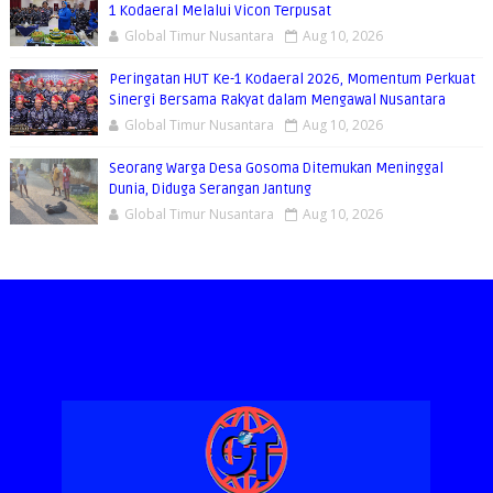
1 Kodaeral Melalui Vicon Terpusat
Global Timur Nusantara
Aug 10, 2026
Peringatan HUT Ke-1 Kodaeral 2026, Momentum Perkuat
Sinergi Bersama Rakyat dalam Mengawal Nusantara
Global Timur Nusantara
Aug 10, 2026
Seorang Warga Desa Gosoma Ditemukan Meninggal
Dunia, Diduga Serangan Jantung
Global Timur Nusantara
Aug 10, 2026