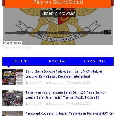
Yaditsa
·
Bagimu Negeri
RECENT
POPULAR
COMMENTS
Saiful Sahri Dorong Pelaku Seni dan UMKM Maluku
Lindungi Karya Lewat Kekayaan Intelektual
Global Timur Nusantara
Aug 10, 2026
Tanamkan Nasionalisme Sejak Dini, 156 Peserta Ikuti
Lomba Gerak Jalan Indah Tingkat PAUD, TK dan SD
Global Timur Nusantara
Aug 10, 2026
Personel Kodaeral IX Hadiri Tasyakuran Peringati HUT Ke-