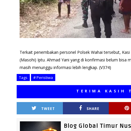
Terkait penembakan personel Polsek Wahai tersebut, Kas
(Masohi) Iptu. Ahmad Yani yang di konfirmasi belum bisa 
masih menunggu informasi lebih lengkap. (V374)
Tags
# Peristiwa
TERIMA KASIH TELAH 
TWEET
SHARE
Blog Global Timur Nu