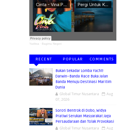
Yaditsa
·
Bagimu Negeri
RECENT
POPULAR
COMMENTS
Bukan Sekadar Lomba Yacht!
Darwin–Banda Race Buka Jalan
Banda Menuju Destinasi Maritim
Dunia
Global Timur Nusantara
Aug
07, 2026
Soroti Bentrok di Dobo, Widya
Pratiwi Serukan Masyarakat Jaga
Persaudaraan dan Tolak Provokasi
Global Timur Nusantara
Aug