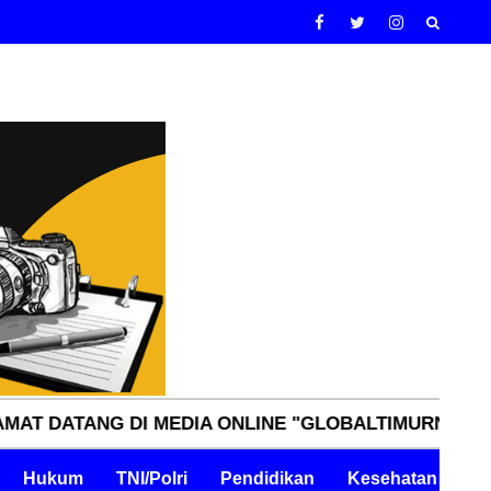
G DI MEDIA ONLINE "GLOBALTIMURNN.COM" INDEPEN
Hukum
TNI/Polri
Pendidikan
Kesehatan
Pe