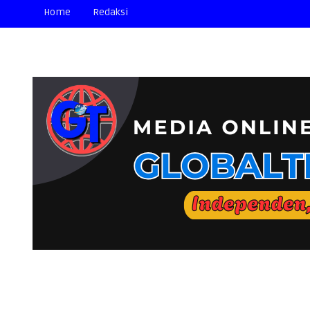
Home
Redaksi
📢