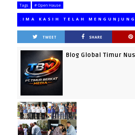
Tags
# Open Hause
IMA KASIH TELAH MENGUNJUNGI MED
TWEET
SHARE
Blog Global Timur Nu