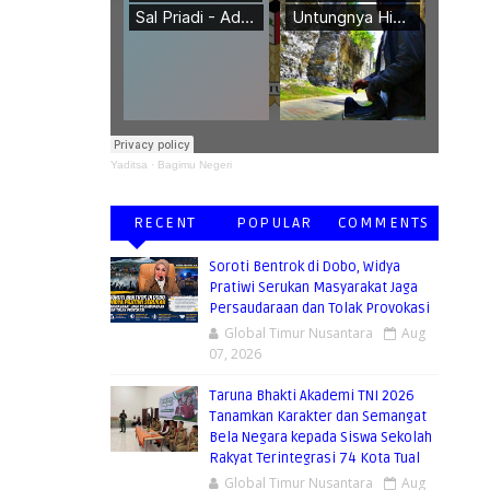
Yaditsa
·
Bagimu Negeri
RECENT
POPULAR
COMMENTS
Soroti Bentrok di Dobo, Widya
Pratiwi Serukan Masyarakat Jaga
Persaudaraan dan Tolak Provokasi
Global Timur Nusantara
Aug
07, 2026
Taruna Bhakti Akademi TNI 2026
Tanamkan Karakter dan Semangat
Bela Negara kepada Siswa Sekolah
Rakyat Terintegrasi 74 Kota Tual
Global Timur Nusantara
Aug