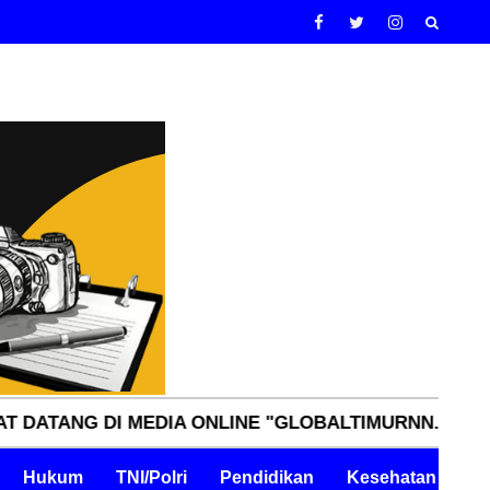
NG DI MEDIA ONLINE "GLOBALTIMURNN.COM" INDEPE
Hukum
TNI/Polri
Pendidikan
Kesehatan
Pe