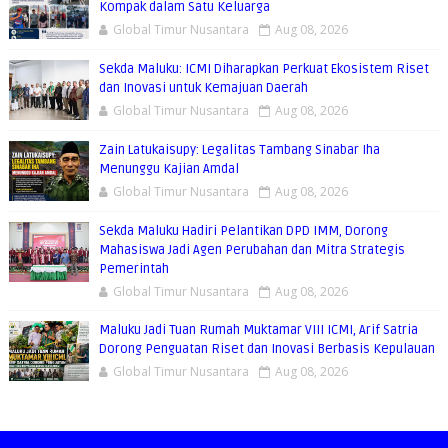
Kompak dalam Satu Keluarga
Global Timur Nusantara
Aug 08, 2026
Sekda Maluku: ICMI Diharapkan Perkuat Ekosistem Riset
dan Inovasi untuk Kemajuan Daerah
Global Timur Nusantara
Aug 08, 2026
Zain Latukaisupy: Legalitas Tambang Sinabar Iha
Menunggu Kajian Amdal
Global Timur Nusantara
Aug 08, 2026
Sekda Maluku Hadiri Pelantikan DPD IMM, Dorong
Mahasiswa Jadi Agen Perubahan dan Mitra Strategis
Pemerintah
Global Timur Nusantara
Aug 08, 2026
Maluku Jadi Tuan Rumah Muktamar VIII ICMI, Arif Satria
Dorong Penguatan Riset dan Inovasi Berbasis Kepulauan
Global Timur Nusantara
Aug 08, 2026