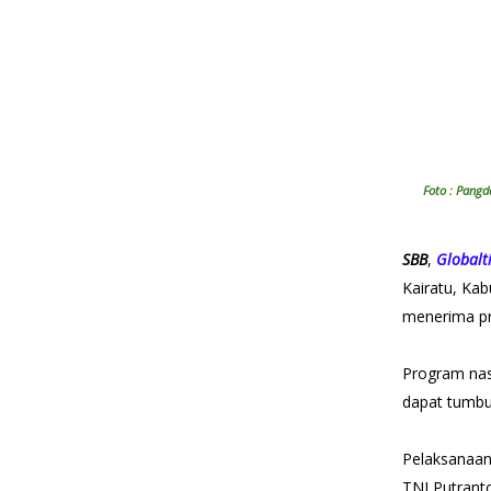
Foto : Pang
SBB
,
Global
Kairatu, Kab
menerima pr
Program nasi
dapat tumbuh
Pelaksanaan
TNI Putranto