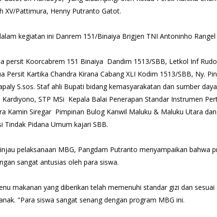
h XV/Pattimura, Henny Putranto Gatot.
dalam kegiatan ini Danrem 151/Binaiya Brigjen TNI Antoninho Rangel 
ua persit Koorcabrem 151 Binaiya Dandim 1513/SBB, Letkol Inf Rudol
ua Persit Kartika Chandra Kirana Cabang XLI Kodim 1513/SBB, Ny. Pin
sapaly S.sos. Staf ahli Bupati bidang kemasyarakatan dan sumber day
 Kardiyono, STP MSi Kepala Balai Penerapan Standar Instrumen Per
a Kamin Siregar Pimpinan Bulog Kanwil Maluku & Maluku Utara dan 
si Tindak Pidana Umum kajari SBB.
injau pelaksanaan MBG, Pangdam Putranto menyampaikan bahwa pr
ngan sangat antusias oleh para siswa.
 menu makanan yang diberikan telah memenuhi standar gizi dan sesuai
-anak. "Para siswa sangat senang dengan program MBG ini.