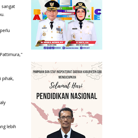
i sangat
pu.
perlu
Pattimura,"
 pihak,
aly
ng lebih