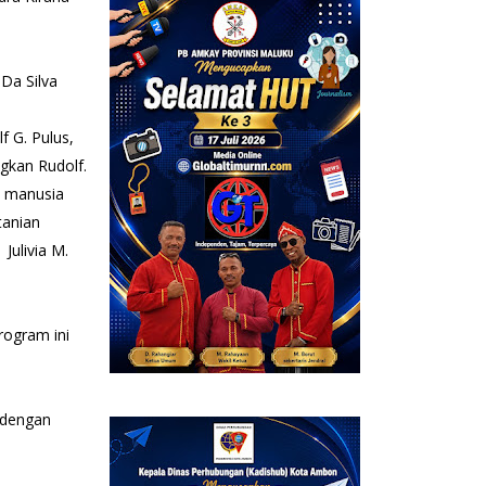
Da Silva
f G. Pulus,
gkan Rudolf.
a manusia
tanian
Julivia M.
ogram ini
 dengan