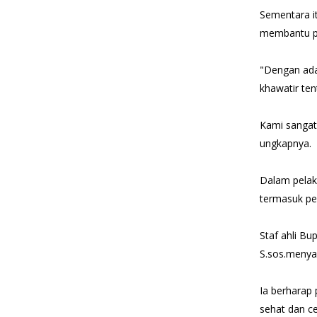
Sementara i
membantu pa
"Dengan ada
khawatir te
Kami sangat
ungkapnya.
Dalam pelak
termasuk pe
Staf ahli B
S.sos.menyam
Ia berharap 
sehat dan c