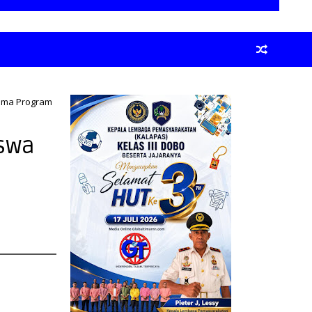
rima Program
iswa