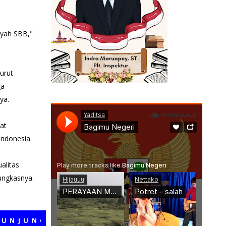
ayah SBB,"
urut
ga
ya.
at
Indonesia.
alitas
ungkasnya.
GI MEDIA KAMI, SEMOGA BERMANFAA