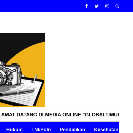
ANG DI MEDIA ONLINE "GLOBALTIMURNN.COM" INDEP
Hukum
TNI/Polri
Pendidikan
Kesehatan
Pe