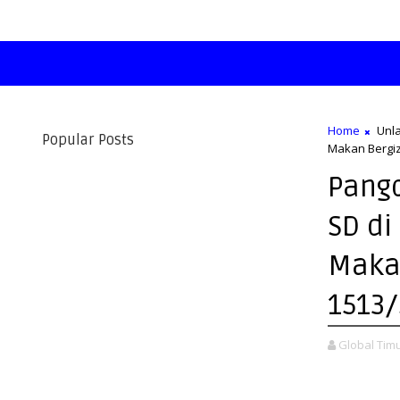
Home
Unla
Popular Posts
Makan Bergiz
Pangd
SD di
Makan
1513
Global Tim