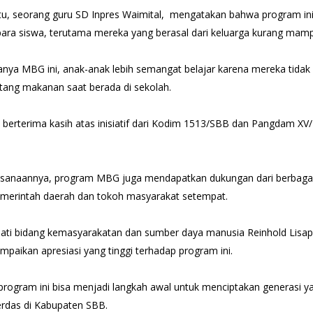
tu, seorang guru SD Inpres Waimital, mengatakan bahwa program in
ra siswa, terutama mereka yang berasal dari keluarga kurang mam
nya MBG ini, anak-anak lebih semangat belajar karena mereka tidak 
ntang makanan saat berada di sekolah.
 berterima kasih atas inisiatif dari Kodim 1513/SBB dan Pangdam XV/
sanaannya, program MBG juga mendapatkan dukungan dari berbagai
merintah daerah dan tokoh masyarakat setempat.
upati bidang kemasyarakatan dan sumber daya manusia Reinhold Lisap
paikan apresiasi yang tinggi terhadap program ini.
program ini bisa menjadi langkah awal untuk menciptakan generasi ya
erdas di Kabupaten SBB.