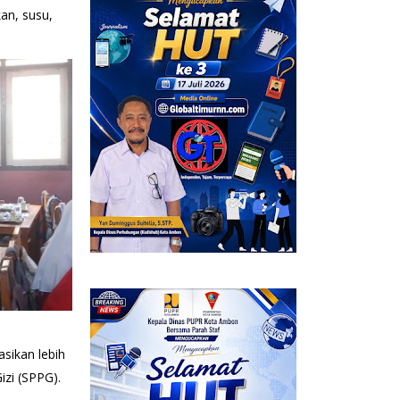
kan, susu,
asikan lebih
izi (SPPG).