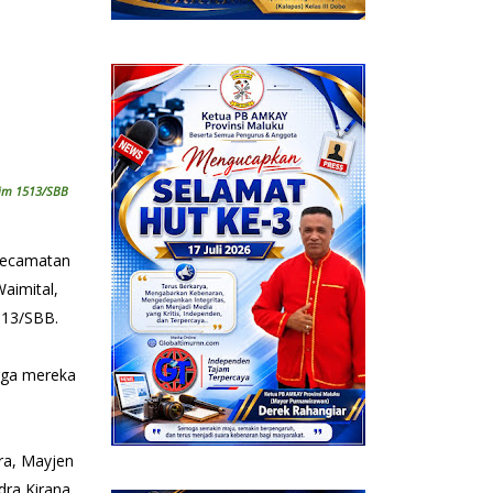
dim 1513/SBB
 Kecamatan
aimital,
513/SBB.
ngga mereka
ra, Mayjen
dra Kirana