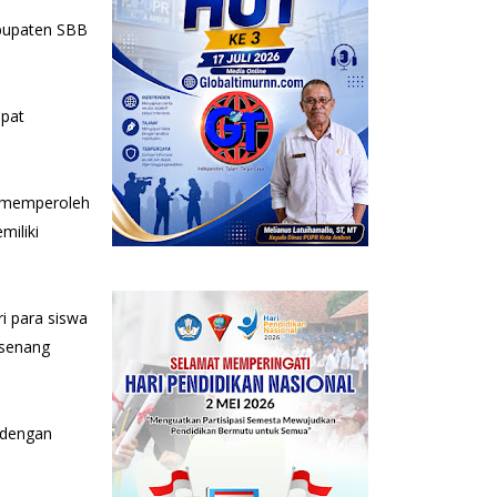
abupaten SBB
apat
m memperoleh
miliki
i para siswa
 senang
 dengan