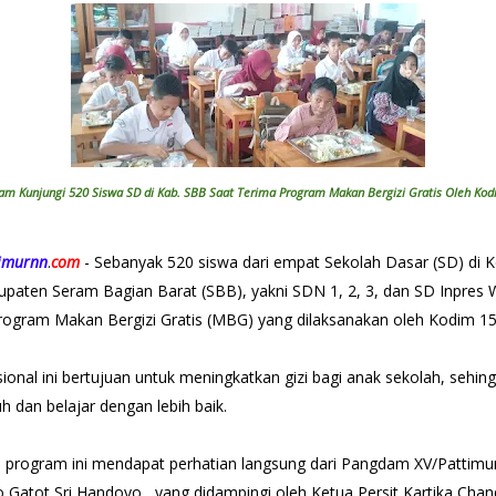
dam Kunjungi 520 Siswa SD di Kab. SBB Saat Terima Program Makan Bergizi Gratis Oleh Ko
timurnn
.
com
- Sebanyak 520 siswa dari empat Sekolah Dasar (SD) di
upaten Seram Bagian Barat (SBB), yakni SDN 1, 2, 3, dan SD Inpres W
ogram Makan Bergizi Gratis (MBG) yang dilaksanakan oleh Kodim 1
onal ini bertujuan untuk meningkatkan gizi bagi anak sekolah, sehi
 dan belajar dengan lebih baik.
 program ini mendapat perhatian langsung dari Pangdam XV/Pattimu
 Gatot Sri Handoyo, yang didampingi oleh Ketua Persit Kartika Chan