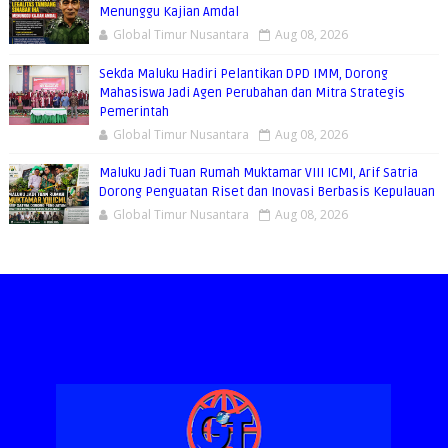
Menunggu Kajian Amdal
Global Timur Nusantara
Aug 08, 2026
Sekda Maluku Hadiri Pelantikan DPD IMM, Dorong
Mahasiswa Jadi Agen Perubahan dan Mitra Strategis
Pemerintah
Global Timur Nusantara
Aug 08, 2026
Maluku Jadi Tuan Rumah Muktamar VIII ICMI, Arif Satria
Dorong Penguatan Riset dan Inovasi Berbasis Kepulauan
Global Timur Nusantara
Aug 08, 2026