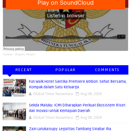
Yaditsa
·
Bagimu Negeri
RECENT
POPULAR
COMMENTS
Fun Walk Hotel Santika Premiere Ambon: Sehat Bersama,
Kompak dalam Satu Keluarga
Global Timur Nusantara
Aug 08, 2026
Sekda Maluku: ICMI Diharapkan Perkuat Ekosistem Riset
dan Inovasi untuk Kemajuan Daerah
Global Timur Nusantara
Aug 08, 2026
Zain Latukaisupy: Legalitas Tambang Sinabar Iha