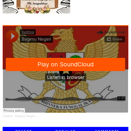
Yaditsa
·
Bagimu Negeri