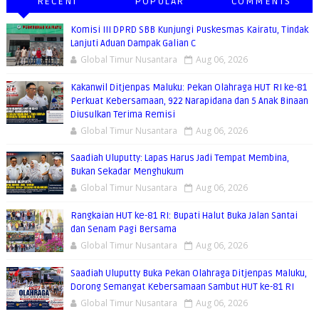
RECENT
POPULAR
COMMENTS
Komisi III DPRD SBB Kunjungi Puskesmas Kairatu, Tindak
Lanjuti Aduan Dampak Galian C
Global Timur Nusantara
Aug 06, 2026
Kakanwil Ditjenpas Maluku: Pekan Olahraga HUT RI ke-81
Perkuat Kebersamaan, 922 Narapidana dan 5 Anak Binaan
Diusulkan Terima Remisi
Global Timur Nusantara
Aug 06, 2026
Saadiah Uluputty: Lapas Harus Jadi Tempat Membina,
Bukan Sekadar Menghukum
Global Timur Nusantara
Aug 06, 2026
Rangkaian HUT ke-81 RI: Bupati Halut Buka Jalan Santai
dan Senam Pagi Bersama
Global Timur Nusantara
Aug 06, 2026
Saadiah Uluputty Buka Pekan Olahraga Ditjenpas Maluku,
Dorong Semangat Kebersamaan Sambut HUT ke-81 RI
Global Timur Nusantara
Aug 06, 2026