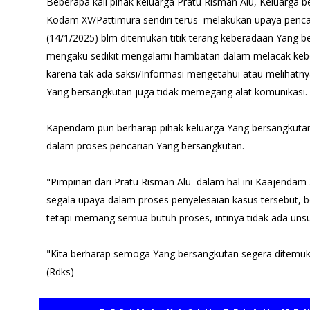
Beberapa kali pihak keluarga Pratu Risman Alu, Keluarga be
Kodam XV/Pattimura sendiri terus melakukan upaya pencar
(14/1/2025) blm ditemukan titik terang keberadaan Yang be
mengaku sedikit mengalami hambatan dalam melacak keb
karena tak ada saksi/Informasi mengetahui atau melihatnya
Yang bersangkutan juga tidak memegang alat komunikasi.
Kapendam pun berharap pihak keluarga Yang bersangkutan
dalam proses pencarian Yang bersangkutan.
"Pimpinan dari Pratu Risman Alu dalam hal ini Kaajendam
segala upaya dalam proses penyelesaian kasus tersebut, 
tetapi memang semua butuh proses, intinya tidak ada uns
"Kita berharap semoga Yang bersangkutan segera ditemu
(Rdks)