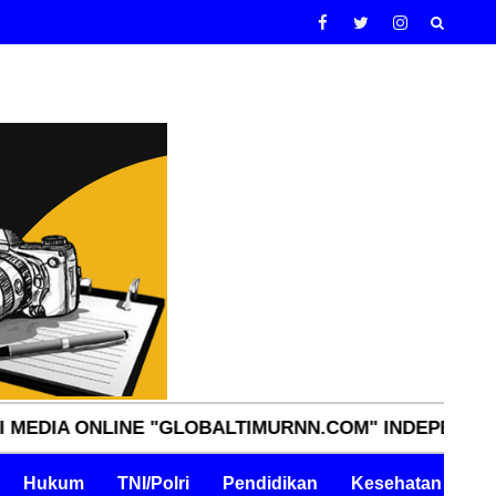
ONLINE "GLOBALTIMURNN.COM" INDEPENDEN, TAJAM,
Hukum
TNI/Polri
Pendidikan
Kesehatan
Pe