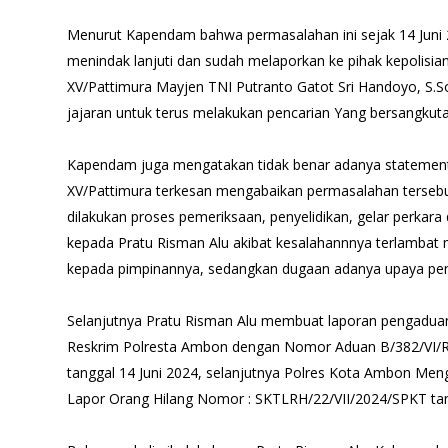
Menurut Kapendam bahwa permasalahan ini sejak 14 Juni
menindak lanjuti dan sudah melaporkan ke pihak kepolisia
XV/Pattimura Mayjen TNI Putranto Gatot Sri Handoyo, S.
jajaran untuk terus melakukan pencarian Yang bersangkut
Kapendam juga mengatakan tidak benar adanya statemen
XV/Pattimura terkesan mengabaikan permasalahan tersebut
dilakukan proses pemeriksaan, penyelidikan, gelar perkara
kepada Pratu Risman Alu akibat kesalahannnya terlambat
kepada pimpinannya, sedangkan dugaan adanya upaya penghi
Selanjutnya Pratu Risman Alu membuat laporan pengaduan 
Reskrim Polresta Ambon dengan Nomor Aduan B/382/VI/R
tanggal 14 Juni 2024, selanjutnya Polres Kota Ambon Men
Lapor Orang Hilang Nomor : SKTLRH/22/VII/2024/SPKT tang