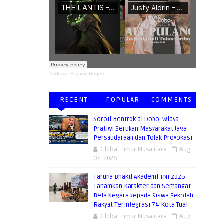
Yaditsa
·
Bagimu Negeri
RECENT
POPULAR
COMMENTS
Soroti Bentrok di Dobo, Widya
Pratiwi Serukan Masyarakat Jaga
Persaudaraan dan Tolak Provokasi
Global Timur Nusantara
Aug
07, 2026
Taruna Bhakti Akademi TNI 2026
Tanamkan Karakter dan Semangat
Bela Negara kepada Siswa Sekolah
Rakyat Terintegrasi 74 Kota Tual
Global Timur Nusantara
Aug