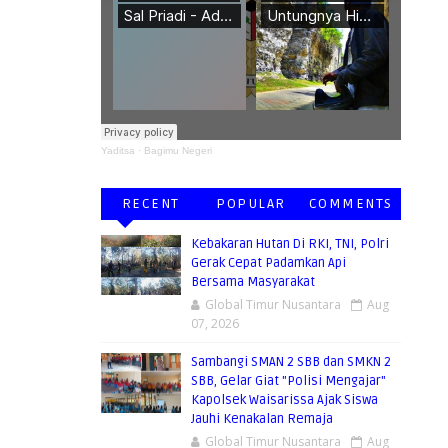
Yaditsa
·
Bagimu Negeri
RECENT
POPULAR
COMMENTS
Kebakaran Hutan Di RKI, TNI, Polri
Gerak Cepat Padamkan Api
Bersama Masyarakat
Global Timur Nusantara
Aug
07, 2026
Sambangi SMAN 2 SBB dan SMKN 2
SBB, Gelar Giat "Polisi Mengajar"
Kapolsek Waisarissa Ajak Siswa
Jauhi Kenakalan Remaja
Global Timur Nusantara
Aug