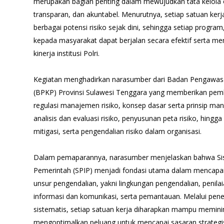
merupakan bagian penting dalam mewujudkan tata kelola o
transparan, dan akuntabel. Menurutnya, setiap satuan ker
berbagai potensi risiko sejak dini, sehingga setiap progr
kepada masyarakat dapat berjalan secara efektif serta me
kinerja institusi Polri.
Kegiatan menghadirkan narasumber dari Badan Pengaw
(BPKP) Provinsi Sulawesi Tenggara yang memberikan pem
regulasi manajemen risiko, konsep dasar serta prinsip manaj
analisis dan evaluasi risiko, penyusunan peta risiko, hingga
mitigasi, serta pengendalian risiko dalam organisasi.
Dalam pemaparannya, narasumber menjelaskan bahwa Sis
Pemerintah (SPIP) menjadi fondasi utama dalam mencapai 
unsur pengendalian, yakni lingkungan pengendalian, penilai
informasi dan komunikasi, serta pemantauan. Melalui pen
sistematis, setiap satuan kerja diharapkan mampu memin
mengoptimalkan peluang untuk mencapai sasaran strategis