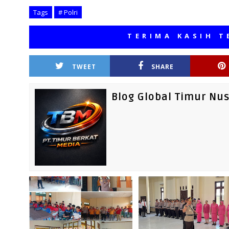
Tags
# Polri
TERIMA KASIH TELAH 
TWEET
SHARE
Blog Global Timur Nu