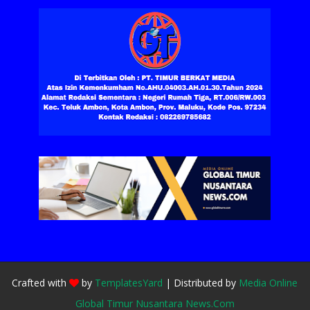
Crafted with
by
TemplatesYard
| Distributed by
Media Online
Global Timur Nusantara News.Com