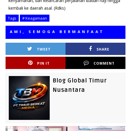
kenyamanan, dan kelancaran perjalanan ibadah haji hingga
kembali ke daerah asal. (Rdks)
Tags
# Keagamaan
MI, SEMOGA BERMANFAAT
TWEET
SHARE
PIN IT
COMMENT
Blog Global Timur
Nusantara