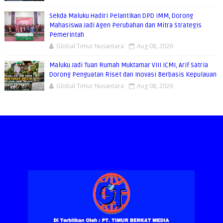
Sekda Maluku Hadiri Pelantikan DPD IMM, Dorong
Mahasiswa Jadi Agen Perubahan dan Mitra Strategis
Pemerintah
Global Timur Nusantara
Aug 08, 2026
Maluku Jadi Tuan Rumah Muktamar VIII ICMI, Arif Satria
Dorong Penguatan Riset dan Inovasi Berbasis Kepulauan
Global Timur Nusantara
Aug 08, 2026