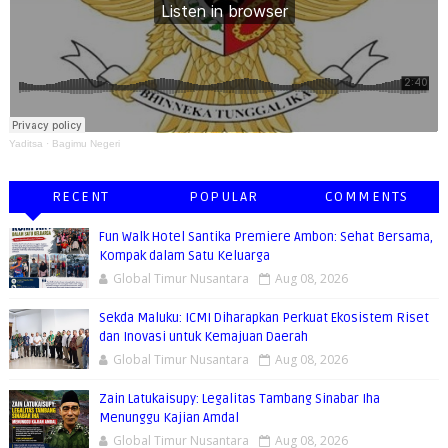
Yaditsa
·
Bagimu Negeri
RECENT
POPULAR
COMMENTS
Fun Walk Hotel Santika Premiere Ambon: Sehat Bersama,
Kompak dalam Satu Keluarga
Global Timur Nusantara
Aug 08, 2026
Sekda Maluku: ICMI Diharapkan Perkuat Ekosistem Riset
dan Inovasi untuk Kemajuan Daerah
Global Timur Nusantara
Aug 08, 2026
Zain Latukaisupy: Legalitas Tambang Sinabar Iha
Menunggu Kajian Amdal
Global Timur Nusantara
Aug 08, 2026