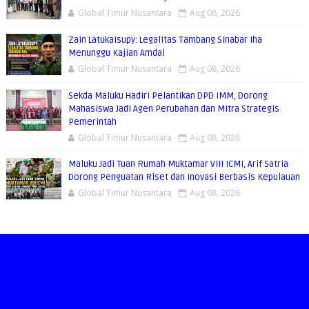
Global Timur Nusantara
Aug 08, 2026
Zain Latukaisupy: Legalitas Tambang Sinabar Iha
Menunggu Kajian Amdal
Global Timur Nusantara
Aug 08, 2026
Sekda Maluku Hadiri Pelantikan DPD IMM, Dorong
Mahasiswa Jadi Agen Perubahan dan Mitra Strategis
Pemerintah
Global Timur Nusantara
Aug 08, 2026
Maluku Jadi Tuan Rumah Muktamar VIII ICMI, Arif Satria
Dorong Penguatan Riset dan Inovasi Berbasis Kepulauan
Global Timur Nusantara
Aug 08, 2026