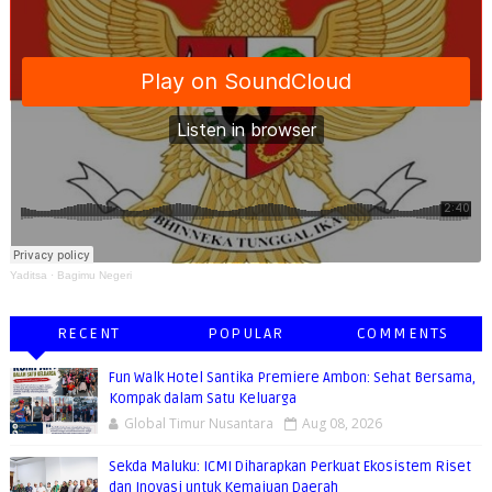
Yaditsa
·
Bagimu Negeri
RECENT
POPULAR
COMMENTS
Fun Walk Hotel Santika Premiere Ambon: Sehat Bersama,
Kompak dalam Satu Keluarga
Global Timur Nusantara
Aug 08, 2026
Sekda Maluku: ICMI Diharapkan Perkuat Ekosistem Riset
dan Inovasi untuk Kemajuan Daerah