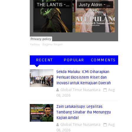
 BERMANFAAT
Yaditsa
·
Bagimu Negeri
RECENT
POPULAR
COMMENTS
Sekda Maluku: ICMI Diharapkan
Perkuat Ekosistem Riset dan
Inovasi untuk Kemajuan Daerah
Global Timur Nusantara
Aug
08, 2026
Zain Latukaisupy: Legalitas
Tambang Sinabar Iha Menunggu
Kajian Amdal
Global Timur Nusantara
Aug
08, 2026