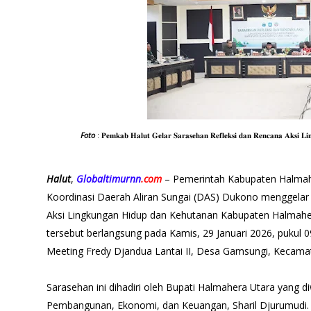
Foto
: 𝐏𝐞𝐦𝐤𝐚𝐛 𝐇𝐚𝐥𝐮𝐭 𝐆𝐞𝐥𝐚𝐫 𝐒𝐚𝐫𝐚𝐬𝐞𝐡𝐚𝐧 𝐑𝐞𝐟𝐥𝐞𝐤𝐬𝐢 𝐝𝐚𝐧 𝐑𝐞𝐧𝐜𝐚𝐧𝐚 𝐀𝐤𝐬𝐢 𝐋
Halut
,
Globaltimurnn
.com
– Pemerintah Kabupaten Halma
Koordinasi Daerah Aliran Sungai (DAS) Dukono menggelar
Aksi Lingkungan Hidup dan Kehutanan Kabupaten Halmahe
tersebut berlangsung pada Kamis, 29 Januari 2026, pukul 
Meeting Fredy Djandua Lantai II, Desa Gamsungi, Kecama
Sarasehan ini dihadiri oleh Bupati Halmahera Utara yang diw
Pembangunan, Ekonomi, dan Keuangan, Sharil Djurumudi. T