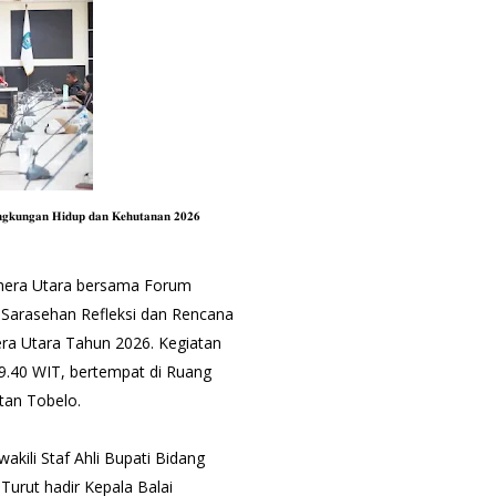
𝐧𝐠𝐤𝐮𝐧𝐠𝐚𝐧 𝐇𝐢𝐝𝐮𝐩 𝐝𝐚𝐧 𝐊𝐞𝐡𝐮𝐭𝐚𝐧𝐚𝐧 𝟐𝟎𝟐𝟔
hera Utara bersama Forum
 Sarasehan Refleksi dan Rencana
ra Utara Tahun 2026. Kegiatan
09.40 WIT, bertempat di Ruang
tan Tobelo.
akili Staf Ahli Bupati Bidang
urut hadir Kepala Balai