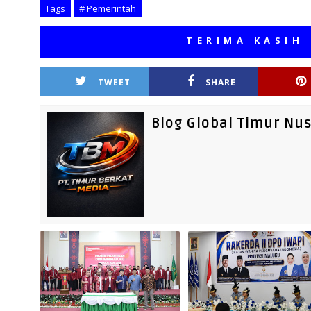
Tags
# Pemerintah
TERIMA KASIH TELAH
TWEET
SHARE
Blog Global Timur Nu