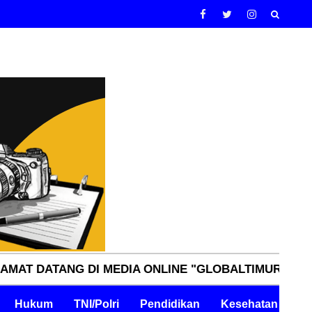
NG DI MEDIA ONLINE "GLOBALTIMURNN.COM" INDEP
Hukum
TNI/Polri
Pendidikan
Kesehatan
Pe