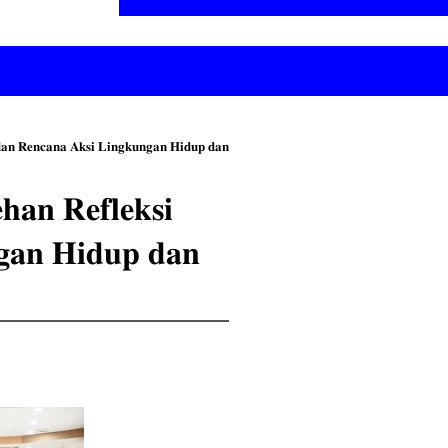
𝐝𝐚𝐧 𝐑𝐞𝐧𝐜𝐚𝐧𝐚 𝐀𝐤𝐬𝐢 𝐋𝐢𝐧𝐠𝐤𝐮𝐧𝐠𝐚𝐧 𝐇𝐢𝐝𝐮𝐩 𝐝𝐚𝐧
𝐚𝐧 𝐑𝐞𝐟𝐥𝐞𝐤𝐬𝐢
𝐠𝐚𝐧 𝐇𝐢𝐝𝐮𝐩 𝐝𝐚𝐧