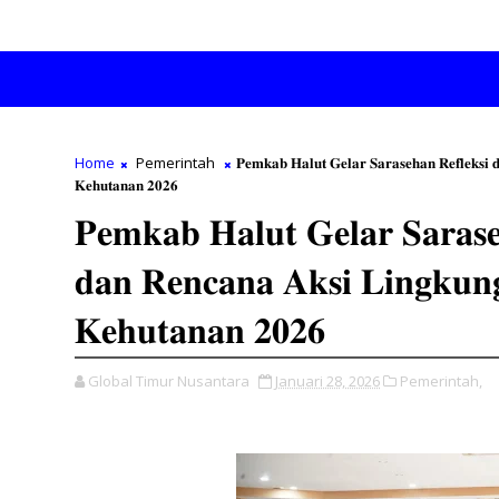
Home
Pemerintah
𝐏𝐞𝐦𝐤𝐚𝐛 𝐇𝐚𝐥𝐮𝐭 𝐆𝐞𝐥𝐚𝐫 𝐒𝐚𝐫𝐚𝐬𝐞𝐡𝐚𝐧 𝐑𝐞𝐟𝐥𝐞𝐤𝐬𝐢 
𝐊𝐞𝐡𝐮𝐭𝐚𝐧𝐚𝐧 𝟐𝟎𝟐𝟔
𝐏𝐞𝐦𝐤𝐚𝐛 𝐇𝐚𝐥𝐮𝐭 𝐆𝐞𝐥𝐚𝐫 𝐒𝐚𝐫𝐚𝐬𝐞
𝐝𝐚𝐧 𝐑𝐞𝐧𝐜𝐚𝐧𝐚 𝐀𝐤𝐬𝐢 𝐋𝐢𝐧𝐠𝐤𝐮𝐧
𝐊𝐞𝐡𝐮𝐭𝐚𝐧𝐚𝐧 𝟐𝟎𝟐𝟔
Global Timur Nusantara
Januari 28, 2026
Pemerintah,