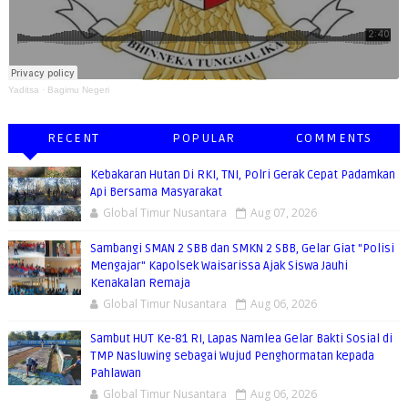
Yaditsa
·
Bagimu Negeri
RECENT
POPULAR
COMMENTS
Kebakaran Hutan Di RKI, TNI, Polri Gerak Cepat Padamkan
Api Bersama Masyarakat
Global Timur Nusantara
Aug 07, 2026
Sambangi SMAN 2 SBB dan SMKN 2 SBB, Gelar Giat "Polisi
Mengajar" Kapolsek Waisarissa Ajak Siswa Jauhi
Kenakalan Remaja
Global Timur Nusantara
Aug 06, 2026
Sambut HUT Ke-81 RI, Lapas Namlea Gelar Bakti Sosial di
TMP Nasluwing sebagai Wujud Penghormatan kepada
Pahlawan
Global Timur Nusantara
Aug 06, 2026