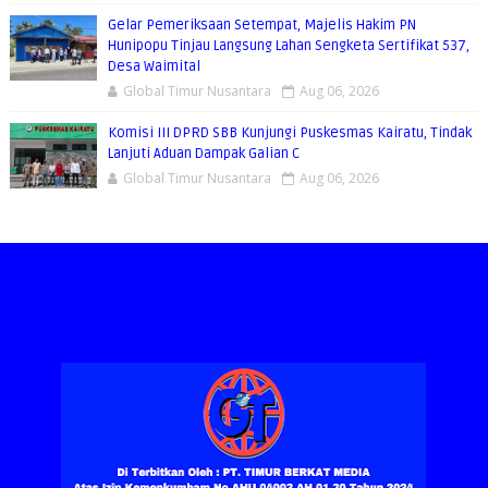
Gelar Pemeriksaan Setempat, Majelis Hakim PN
Hunipopu Tinjau Langsung Lahan Sengketa Sertifikat 537,
Desa Waimital
Global Timur Nusantara
Aug 06, 2026
Komisi III DPRD SBB Kunjungi Puskesmas Kairatu, Tindak
Lanjuti Aduan Dampak Galian C
Global Timur Nusantara
Aug 06, 2026