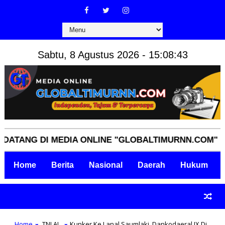
Sabtu, 8 Agustus 2026 - 15:08:44
NG DI MEDIA ONLINE "GLOBALTIMURNN.COM" INDEPE
Home
Berita
Nasional
Daerah
Hukum
Home
TNI AL
Kunker Ke Lanal Saumlaki, Dankodaeral IX Di