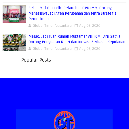
Sekda Maluku Hadiri Pelantikan DPD IMM, Dorong
Mahasiswa Jadi Agen Perubahan dan Mitra Strategis
Pemerintah
Global Timur Nusantara
Aug 08, 2026
Maluku Jadi Tuan Rumah Muktamar VIII ICMI, Arif Satria
Dorong Penguatan Riset dan Inovasi Berbasis Kepulauan
Global Timur Nusantara
Aug 08, 2026
Popular Posts