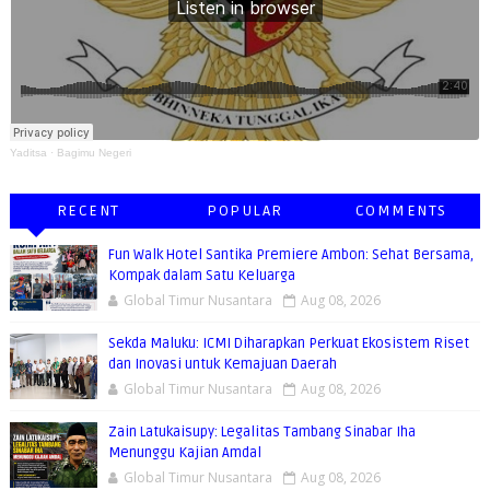
Yaditsa
·
Bagimu Negeri
RECENT
POPULAR
COMMENTS
Fun Walk Hotel Santika Premiere Ambon: Sehat Bersama,
Kompak dalam Satu Keluarga
Global Timur Nusantara
Aug 08, 2026
Sekda Maluku: ICMI Diharapkan Perkuat Ekosistem Riset
dan Inovasi untuk Kemajuan Daerah
Global Timur Nusantara
Aug 08, 2026
Zain Latukaisupy: Legalitas Tambang Sinabar Iha
Menunggu Kajian Amdal
Global Timur Nusantara
Aug 08, 2026