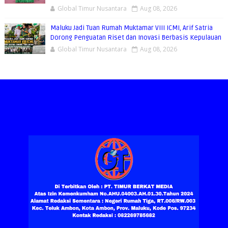
Global Timur Nusantara
Aug 08, 2026
Maluku Jadi Tuan Rumah Muktamar VIII ICMI, Arif Satria
Dorong Penguatan Riset dan Inovasi Berbasis Kepulauan
Global Timur Nusantara
Aug 08, 2026