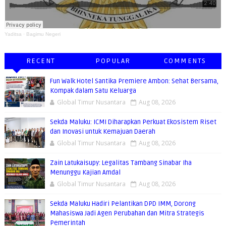
Yaditsa
·
Bagimu Negeri
RECENT
POPULAR
COMMENTS
Fun Walk Hotel Santika Premiere Ambon: Sehat Bersama,
Kompak dalam Satu Keluarga
Global Timur Nusantara
Aug 08, 2026
Sekda Maluku: ICMI Diharapkan Perkuat Ekosistem Riset
dan Inovasi untuk Kemajuan Daerah
Global Timur Nusantara
Aug 08, 2026
Zain Latukaisupy: Legalitas Tambang Sinabar Iha
Menunggu Kajian Amdal
Global Timur Nusantara
Aug 08, 2026
Sekda Maluku Hadiri Pelantikan DPD IMM, Dorong
Mahasiswa Jadi Agen Perubahan dan Mitra Strategis
Pemerintah