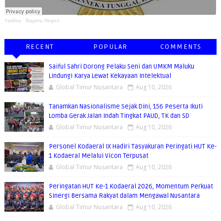
Yaditsa
·
Bagimu Negeri
RECENT
POPULAR
COMMENTS
Saiful Sahri Dorong Pelaku Seni dan UMKM Maluku
Lindungi Karya Lewat Kekayaan Intelektual
Global Timur Nusantara
Aug 10, 2026
Tanamkan Nasionalisme Sejak Dini, 156 Peserta Ikuti
Lomba Gerak Jalan Indah Tingkat PAUD, TK dan SD
Global Timur Nusantara
Aug 10, 2026
Personel Kodaeral IX Hadiri Tasyakuran Peringati HUT Ke-
1 Kodaeral Melalui Vicon Terpusat
Global Timur Nusantara
Aug 10, 2026
Peringatan HUT Ke-1 Kodaeral 2026, Momentum Perkuat
Sinergi Bersama Rakyat dalam Mengawal Nusantara
Global Timur Nusantara
Aug 10, 2026