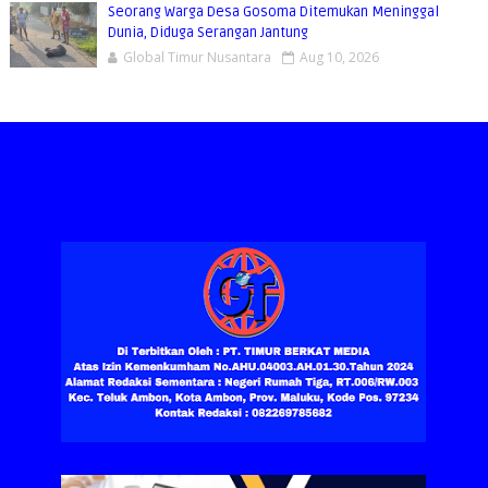
Seorang Warga Desa Gosoma Ditemukan Meninggal
Dunia, Diduga Serangan Jantung
Global Timur Nusantara
Aug 10, 2026