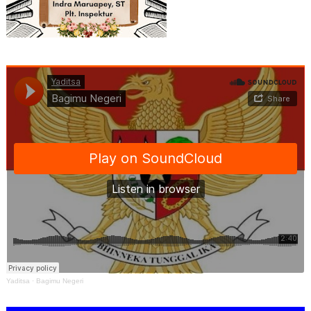
Yaditsa
·
Bagimu Negeri