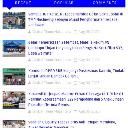
RECENT
POPULAR
COMMENTS
Sambut HUT Ke-81 RI, Lapas Namlea Gelar Bakti Sosial di
TMP Nasluwing sebagai Wujud Penghormatan kepada
Pahlawan
Global Timur Nusantara
Aug 06, 2026
Gelar Pemeriksaan Setempat, Majelis Hakim PN
Hunipopu Tinjau Langsung Lahan Sengketa Sertifikat 537,
Desa Waimital
Global Timur Nusantara
Aug 06, 2026
Komisi III DPRD SBB Kunjungi Puskesmas Kairatu, Tindak
Lanjuti Aduan Dampak Galian C
Global Timur Nusantara
Aug 06, 2026
Kakanwil Ditjenpas Maluku: Pekan Olahraga HUT RI ke-81
Perkuat Kebersamaan, 922 Narapidana dan 5 Anak Binaan
Diusulkan Terima Remisi
Global Timur Nusantara
Aug 06, 2026
Saadiah Uluputty: Lapas Harus Jadi Tempat Membina,
Bukan Sekadar Menghukum