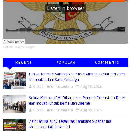
Yaditsa
·
Bagimu Negeri
RECENT
POPULAR
COMMENTS
Fun Walk Hotel Santika Premiere Ambon: Sehat Bersama,
Kompak dalam Satu Keluarga
Global Timur Nusantara
Aug 08, 2026
Sekda Maluku: ICMI Diharapkan Perkuat Ekosistem Riset
dan Inovasi untuk Kemajuan Daerah
Global Timur Nusantara
Aug 08, 2026
Zain Latukaisupy: Legalitas Tambang Sinabar Iha
Menunggu Kajian Amdal