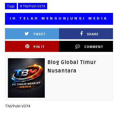
Tags
# TNI/Polri-V374
H TELAH MENGUNJUNGI MEDIA KAMI,
TWEET
SHARE
PIN IT
COMMENT
Blog Global Timur
Nusantara
TNI/Polri-V374