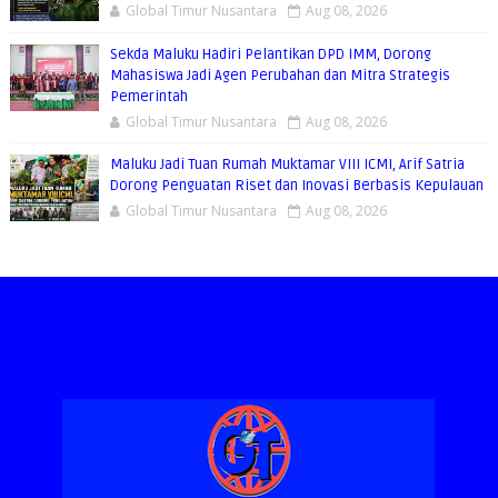
Global Timur Nusantara
Aug 08, 2026
Sekda Maluku Hadiri Pelantikan DPD IMM, Dorong
Mahasiswa Jadi Agen Perubahan dan Mitra Strategis
Pemerintah
Global Timur Nusantara
Aug 08, 2026
Maluku Jadi Tuan Rumah Muktamar VIII ICMI, Arif Satria
Dorong Penguatan Riset dan Inovasi Berbasis Kepulauan
Global Timur Nusantara
Aug 08, 2026