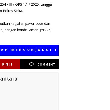
54 / III / OPS 1.1 / 2025, tanggal
m Polres Sikka.
butkan kegiatan pawai obor dan
wita, dengan kondisi aman. (YP-25)
ENGUNJUNGI MEDIA KAMI, SEMOGA B
PIN IT
COMMENT
santara