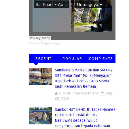
Yaditsa
·
Bagimu Negeri
RECENT
POPULAR
COMMENTS
Sambangi SMAN 2 SBB dan SMKN 2
SBB, Gelar Giat "Polisi Mengajar"
Kapolsek Waisarissa Ajak Siswa
Jauhi Kenakalan Remaja
Global Timur Nusantara
Aug
06, 2026
Sambut HUT Ke-81 RI, Lapas Namlea
Gelar Bakti Sosial di TMP
Nasluwing sebagai Wujud
Penghormatan kepada Pahlawan