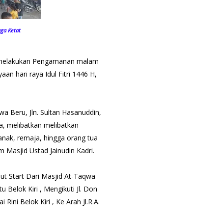
aga Ketat
ka melakukan Pengamanan malam
n hari raya Idul Fitri 1446 H,
a Beru, Jln. Sultan Hasanuddin,
, melibatkan melibatkan
anak, remaja, hingga orang tua
m Masjid Ustad Jainudin Kadri.
t Start Dari Masjid At-Taqwa
u Belok Kiri , Mengikuti Jl. Don
ni Belok Kiri , Ke Arah Jl.R.A.