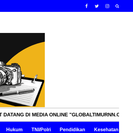
DI MEDIA ONLINE "GLOBALTIMURNN.COM" INDEPENDE
Hukum
TNI/Polri
Pendidikan
Kesehatan
Pe