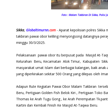
Foto : Malam Takbiran Di Sikka, Polisi J
Sikka
,
Globaltimurnn.
com
- Aparat kepolisian polres Sik
takbiran pawai obor keliling menyongsong datangnya perayaa
minggu 30/3/2025.
Pelaksanaan pawai obor itu berpusat pada Masjid At-Taqw
Kelurahan Beru, Kecamatan Alok Timur, Kabupaten Sikka
masyarakat umat Islam dari berbagai kalangan, baik anak-
yang diperkirakan sekitar 500 Orang yang dilepas oleh Ima
Adapun Rute Kegiatan Pawai Obor Malam Takbiran tersebu
Beru, Pertigaan Golden Fish Belok Kiri , Pertigaan Toko Bat
Thomas ke Arah Tugu Gong , ke Arah Perempatan Tk.pantai Ri
Kartini dan Kembali Finish Ke Masjid At-Taqwa Beru.