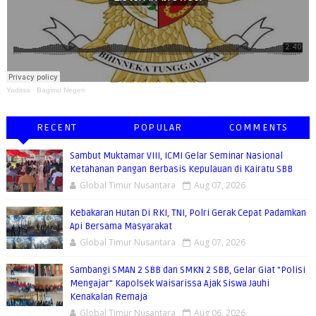
Yaditsa
·
Bagimu Negeri
RECENT
POPULAR
COMMENTS
Sambut Muktamar VIII, ICMI Gelar Seminar Nasional
Ketahanan Pangan Berbasis Kepulauan di Kairatu SBB
Global Timur Nusantara
Aug 07, 2026
Kebakaran Hutan Di RKI, TNI, Polri Gerak Cepat Padamkan
Api Bersama Masyarakat
Global Timur Nusantara
Aug 07, 2026
Sambangi SMAN 2 SBB dan SMKN 2 SBB, Gelar Giat "Polisi
Mengajar" Kapolsek Waisarissa Ajak Siswa Jauhi
Kenakalan Remaja
Global Timur Nusantara
Aug 06, 2026