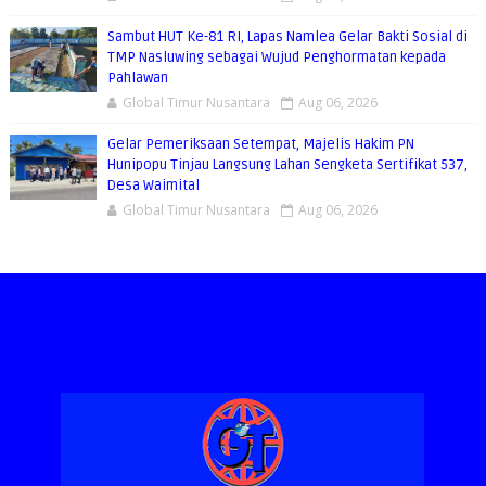
Sambut HUT Ke-81 RI, Lapas Namlea Gelar Bakti Sosial di
TMP Nasluwing sebagai Wujud Penghormatan kepada
Pahlawan
Global Timur Nusantara
Aug 06, 2026
Gelar Pemeriksaan Setempat, Majelis Hakim PN
Hunipopu Tinjau Langsung Lahan Sengketa Sertifikat 537,
Desa Waimital
Global Timur Nusantara
Aug 06, 2026