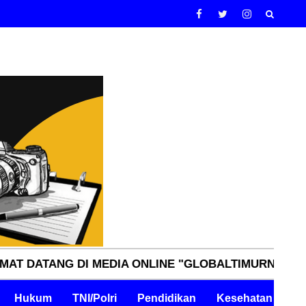
NG DI MEDIA ONLINE "GLOBALTIMURNN.COM" INDEPE
Hukum
TNI/Polri
Pendidikan
Kesehatan
Pe