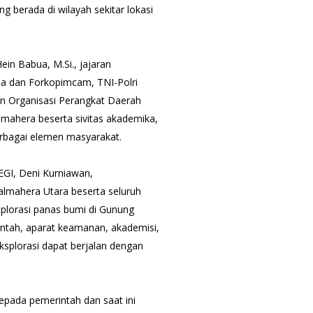
 berada di wilayah sekitar lokasi
Hein Babua, M.Si., jajaran
a dan Forkopimcam, TNI-Polri
nan Organisasi Perangkat Daerah
lmahera beserta sivitas akademika,
rbagai elemen masyarakat.
GI, Deni Kurniawan,
lmahera Utara beserta seluruh
plorasi panas bumi di Gunung
intah, aparat keamanan, akademisi,
splorasi dapat berjalan dengan
kepada pemerintah dan saat ini