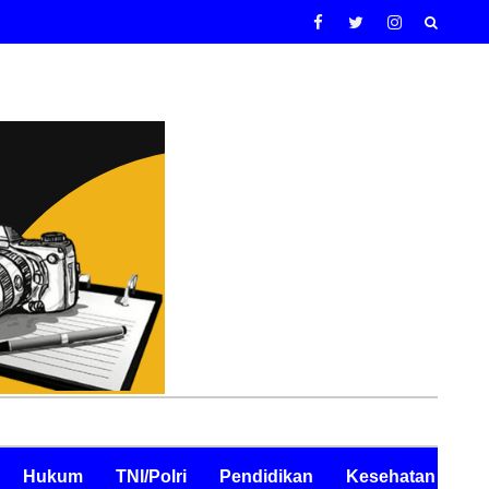
Hukum
TNI/Polri
Pendidikan
Kesehatan
Pe