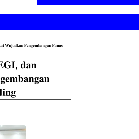
𝐤𝐚𝐭 𝐖𝐮𝐣𝐮𝐝𝐤𝐚𝐧 𝐏𝐞𝐧𝐠𝐞𝐦𝐛𝐚𝐧𝐠𝐚𝐧 𝐏𝐚𝐧𝐚𝐬
𝐄𝐆𝐈, 𝐝𝐚𝐧
𝐠𝐞𝐦𝐛𝐚𝐧𝐠𝐚𝐧
𝐢𝐧𝐠