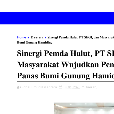
Home
Daerah
𝐒𝐢𝐧𝐞𝐫𝐠𝐢 𝐏𝐞𝐦𝐝𝐚 𝐇𝐚𝐥𝐮𝐭, 𝐏𝐓 𝐒𝐄𝐆𝐈, 𝐝𝐚𝐧 𝐌𝐚𝐬𝐲𝐚𝐫𝐚
𝐁𝐮𝐦𝐢 𝐆𝐮𝐧𝐮𝐧𝐠 𝐇𝐚𝐦𝐢𝐝𝐢𝐧𝐠
𝐒𝐢𝐧𝐞𝐫𝐠𝐢 𝐏𝐞𝐦𝐝𝐚 𝐇𝐚𝐥𝐮𝐭, 𝐏𝐓 𝐒
𝐌𝐚𝐬𝐲𝐚𝐫𝐚𝐤𝐚𝐭 𝐖𝐮𝐣𝐮𝐝𝐤𝐚𝐧 𝐏𝐞
𝐏𝐚𝐧𝐚𝐬 𝐁𝐮𝐦𝐢 𝐆𝐮𝐧𝐮𝐧𝐠 𝐇𝐚𝐦𝐢𝐝
Global Timur Nusantara
Juli 01, 2026
Daerah,