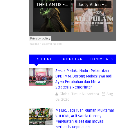
Yaditsa
·
Bagimu Negeri
RECENT
POPULAR
COMMENTS
Sekda Maluku Hadiri Pelantikan
DPD IMM, Dorong Mahasiswa Jadi
Agen Perubahan dan Mitra
Strategis Pemerintah
Global Timur Nusantara
Aug
08, 2026
Maluku Jadi Tuan Rumah Muktamar
VIII ICMI, Arif Satria Dorong
Penguatan Riset dan Inovasi
Berbasis Kepulauan