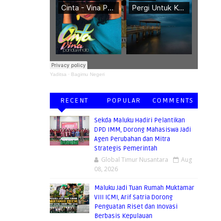
Yaditsa
·
Bagimu Negeri
RECENT
POPULAR
COMMENTS
Sekda Maluku Hadiri Pelantikan
DPD IMM, Dorong Mahasiswa Jadi
Agen Perubahan dan Mitra
Strategis Pemerintah
Global Timur Nusantara
Aug
08, 2026
Maluku Jadi Tuan Rumah Muktamar
VIII ICMI, Arif Satria Dorong
Penguatan Riset dan Inovasi
Berbasis Kepulauan