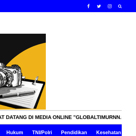
 DI MEDIA ONLINE "GLOBALTIMURNN.COM" INDEPEND
Hukum
TNI/Polri
Pendidikan
Kesehatan
Pe