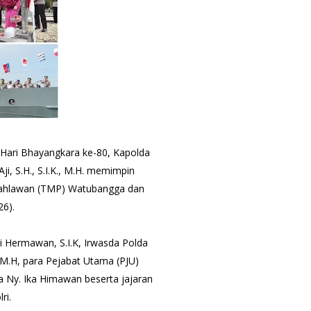
Hari Bhayangkara ke-80, Kapolda
ji, S.H., S.I.K., M.H. memimpin
ahlawan (TMP) Watubangga dan
26).
di Hermawan, S.I.K, Irwasda Polda
, M.H, para Pejabat Utama (PJU)
a Ny. Ika Himawan beserta jajaran
ri.