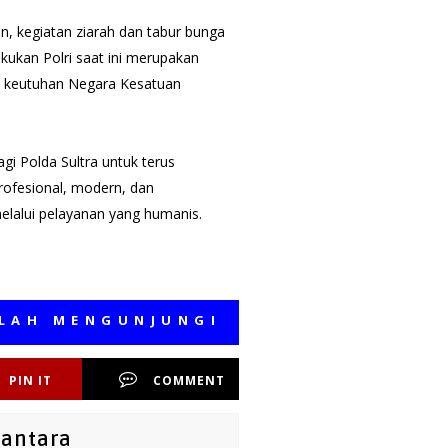
, kegiatan ziarah dan tabur bunga
kukan Polri saat ini merupakan
a keutuhan Negara Kesatuan
i Polda Sultra untuk terus
rofesional, modern, dan
elalui pelayanan yang humanis.
ENGUNJUNGI MEDIA KAMI, SEMOGA B
PIN IT
COMMENT
santara