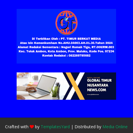
Crafted with
by
TemplatesYard
| Distributed by
Media Online