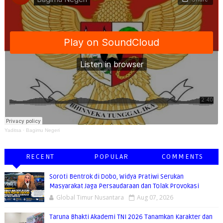
Yaditsa
·
Bagimu Negeri
RECENT
POPULAR
COMMENTS
Soroti Bentrok di Dobo, Widya Pratiwi Serukan
Masyarakat Jaga Persaudaraan dan Tolak Provokasi
Global Timur Nusantara
Aug 07, 2026
Taruna Bhakti Akademi TNI 2026 Tanamkan Karakter dan