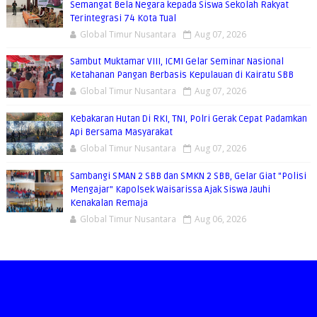
Semangat Bela Negara kepada Siswa Sekolah Rakyat
Terintegrasi 74 Kota Tual
Global Timur Nusantara
Aug 07, 2026
Sambut Muktamar VIII, ICMI Gelar Seminar Nasional
Ketahanan Pangan Berbasis Kepulauan di Kairatu SBB
Global Timur Nusantara
Aug 07, 2026
Kebakaran Hutan Di RKI, TNI, Polri Gerak Cepat Padamkan
Api Bersama Masyarakat
Global Timur Nusantara
Aug 07, 2026
Sambangi SMAN 2 SBB dan SMKN 2 SBB, Gelar Giat "Polisi
Mengajar" Kapolsek Waisarissa Ajak Siswa Jauhi
Kenakalan Remaja
Global Timur Nusantara
Aug 06, 2026