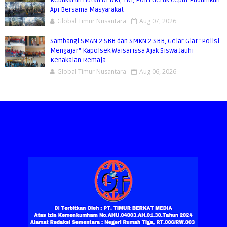
Api Bersama Masyarakat
Global Timur Nusantara
Aug 07, 2026
Sambangi SMAN 2 SBB dan SMKN 2 SBB, Gelar Giat "Polisi
Mengajar" Kapolsek Waisarissa Ajak Siswa Jauhi
Kenakalan Remaja
Global Timur Nusantara
Aug 06, 2026