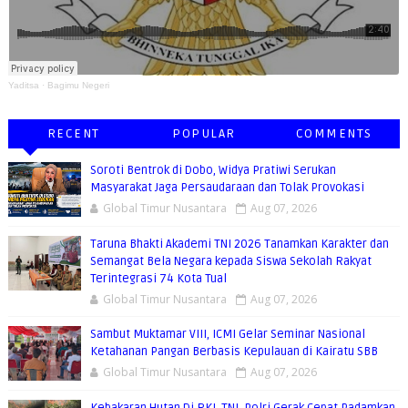
Yaditsa
·
Bagimu Negeri
RECENT
POPULAR
COMMENTS
Soroti Bentrok di Dobo, Widya Pratiwi Serukan
Masyarakat Jaga Persaudaraan dan Tolak Provokasi
Global Timur Nusantara
Aug 07, 2026
Taruna Bhakti Akademi TNI 2026 Tanamkan Karakter dan
Semangat Bela Negara kepada Siswa Sekolah Rakyat
Terintegrasi 74 Kota Tual
Global Timur Nusantara
Aug 07, 2026
Sambut Muktamar VIII, ICMI Gelar Seminar Nasional
Ketahanan Pangan Berbasis Kepulauan di Kairatu SBB
Global Timur Nusantara
Aug 07, 2026
Kebakaran Hutan Di RKI, TNI, Polri Gerak Cepat Padamkan