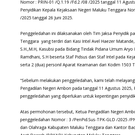
Nomor : PRIN-01 /Q.1.19 /Fd.2 /08 /2025 tanggal 11 Agustu
Penyidikan Kepala Kejaksaan Negeri Maluku Tenggara Nomo
/2025 tanggal 26 Juni 2025.
Penggeledahan ini dilaksanakan oleh Tim Jaksa Penyidik 
Tenggara yang terdiri dari Kasi Intel Avel Haezer Matande,
S.H.,M.H, Kasubsi pada Bidang Tindak Pidana Umum Aryo B
Ramdhani, S.H beserta Staf Pidsus dan Staf Intel pada Ke
serta 2 (dua) personil Aparat Keamanan dari Kodim 1503 T
“Sebelum melakukan penggeledahan, kami telah melayan
Pengadilan Negeri Ambon pada tanggal 11 Agustus 2025, P
penggeledahan yang diperlukan untuk kepentingan penyidika
Atas permohonan tersebut, Ketua Pengadilan Negeri Amb
penggeledahan Nomor : 3 /PenPid.Sus-TPK-GLD /2025 /P
dan Olahraga Kabupaten Maluku Tenggara dan Kantor Ba