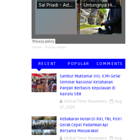
Yaditsa
·
Bagimu Negeri
RECENT
POPULAR
COMMENTS
Sambut Muktamar VIII, ICMI Gelar
Seminar Nasional Ketahanan
Pangan Berbasis Kepulauan di
Kairatu SBB
Global Timur Nusantara
Aug
07, 2026
Kebakaran Hutan Di RKI, TNI, Polri
Gerak Cepat Padamkan Api
Bersama Masyarakat
Global Timur Nusantara
Aug