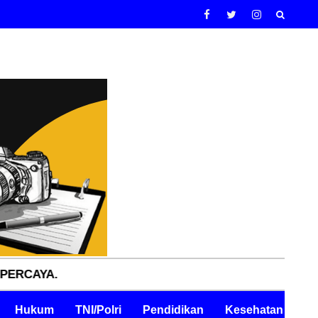
Hukum
TNI/Polri
Pendidikan
Kesehatan
Pe