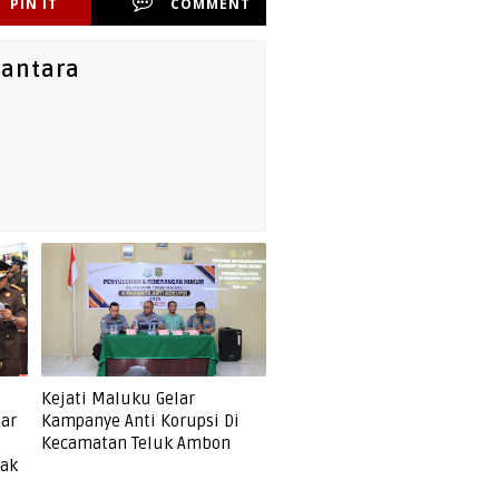
PIN IT
COMMENT
santara
Kejati Maluku Gelar
lar
Kampanye Anti Korupsi Di
Kecamatan Teluk Ambon
gak