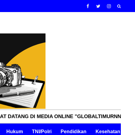
DI MEDIA ONLINE "GLOBALTIMURNN.COM" INDEPENDE
Hukum
TNI/Polri
Pendidikan
Kesehatan
Pe