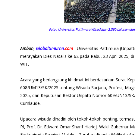
Foto : Universitas Pattimura Wisudakan 2.360 Lulusan dan
Ambon
,
Globaltimurnn
.com
- Universitas Pattimura (Unpat
merayakan Dies Natalis ke-62 pada Rabu, 23 April 2025, di
WIT.
Acara yang berlangsung khidmat ini berdasarkan Surat Ke
608/UM13/SK/2025 tentang Wisuda Sarjana, Profesi, Magist
2025, dan Keputusan Rektor Unpatti Nomor 609/UN13/SK
Cumlaude.
Upacara wisuda dihadiri oleh tokoh-tokoh penting, term
RI, Prof. Dr. Edward Omar Sharif Hiariej, Wakil Gubernur M
Forkopimda Provinsi Maluku. Turut hadir pula Walikota 