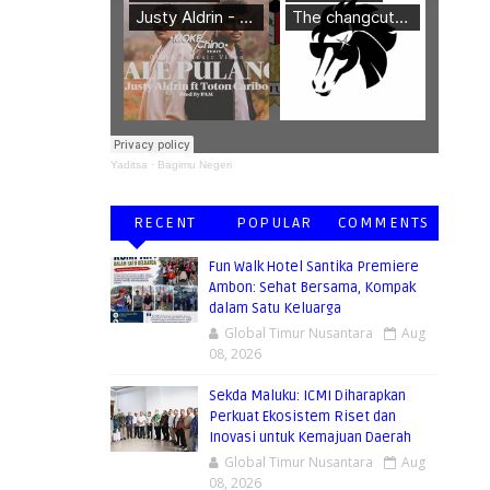
Yaditsa
·
Bagimu Negeri
ERMANFAAT
RECENT
POPULAR
COMMENTS
Fun Walk Hotel Santika Premiere
Ambon: Sehat Bersama, Kompak
dalam Satu Keluarga
Global Timur Nusantara
Aug
08, 2026
Sekda Maluku: ICMI Diharapkan
Perkuat Ekosistem Riset dan
Inovasi untuk Kemajuan Daerah
Global Timur Nusantara
Aug
08, 2026