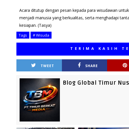
Acara ditutup dengan pesan kepada para wisudawan untuk 
menjadi manusia yang berkualitas, serta menghadapi tant
kesiapan. (Tasya)
Tags
# Wisuda
TERIMA KASIH TELAH M
TWEET
SHARE
Blog Global Timur Nu