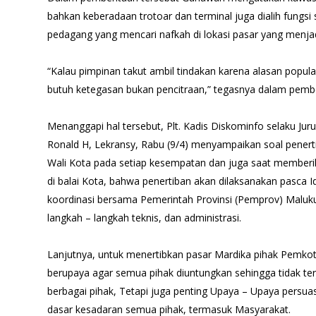
bahkan keberadaan trotoar dan terminal juga dialih fungsi 
pedagang yang mencari nafkah di lokasi pasar yang menjadi
“Kalau pimpinan takut ambil tindakan karena alasan popular
butuh ketegasan bukan pencitraan,” tegasnya dalam pembe
Menanggapi hal tersebut, Plt. Kadis Diskominfo selaku Ju
Ronald H, Lekransy, Rabu (9/4) menyampaikan soal penerti
Wali Kota pada setiap kesempatan dan juga saat memberik
di balai Kota, bahwa penertiban akan dilaksanakan pasca Idul
koordinasi bersama Pemerintah Provinsi (Pemprov) Maluku
langkah – langkah teknis, dan administrasi.
Lanjutnya, untuk menertibkan pasar Mardika pihak Pemko
berupaya agar semua pihak diuntungkan sehingga tidak ter
berbagai pihak, Tetapi juga penting Upaya – Upaya persua
dasar kesadaran semua pihak, termasuk Masyarakat.