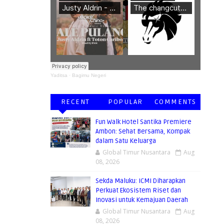
Yaditsa
·
Bagimu Negeri
RECENT
POPULAR
COMMENTS
Fun Walk Hotel Santika Premiere
Ambon: Sehat Bersama, Kompak
dalam Satu Keluarga
Global Timur Nusantara
Aug
08, 2026
Sekda Maluku: ICMI Diharapkan
Perkuat Ekosistem Riset dan
Inovasi untuk Kemajuan Daerah
Global Timur Nusantara
Aug
08, 2026