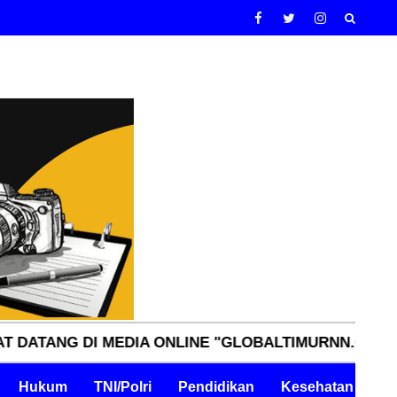
 DI MEDIA ONLINE "GLOBALTIMURNN.COM" INDEPEN
Hukum
TNI/Polri
Pendidikan
Kesehatan
Pe