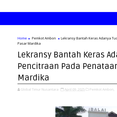
Home
Pemkot Ambon
Lekransy Bantah Keras Adanya Tu
Pasar Mardika
Lekransy Bantah Keras A
Pencitraan Pada Penataa
Mardika
Global Timur Nusantara
April 09, 2025
Pemkot Ambon,