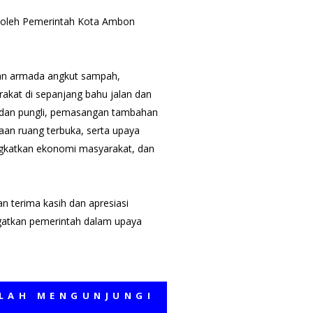
an oleh Pemerintah Kota Ambon
an armada angkut sampah,
at di sepanjang bahu jalan dan
r dan pungli, pemasangan tambahan
laan ruang terbuka, serta upaya
katkan ekonomi masyarakat, dan
 terima kasih dan apresiasi
ngatkan pemerintah dalam upaya
MENGUNJUNGI MEDIA KAMI, SEMOGA 