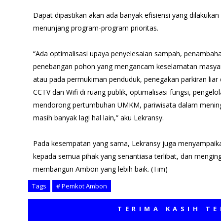
Dapat dipastikan akan ada banyak efisiensi yang dilakuk
menunjang program-program prioritas.
“Ada optimalisasi upaya penyelesaian sampah, penambah
penebangan pohon yang mengancam keselamatan masyarak
atau pada permukiman penduduk, penegakan parkiran lia
CCTV dan Wifi di ruang publik, optimalisasi fungsi, pengelo
mendorong pertumbuhan UMKM, pariwisata dalam mening
masih banyak lagi hal lain,” aku Lekransy.
Pada kesempatan yang sama, Lekransy juga menyampaikan
kepada semua pihak yang senantiasa terlibat, dan mengi
membangun Ambon yang lebih baik. (Tim)
Tags
# Pemkot Ambon
TERIMA KASIH TELAH 